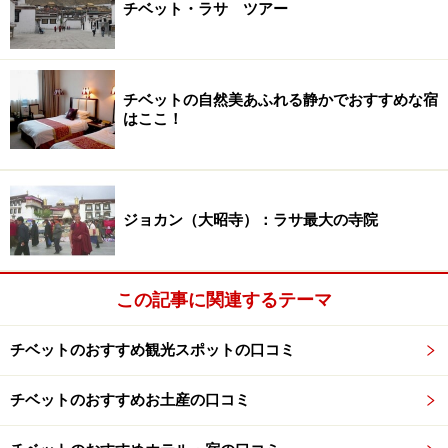
チベット・ラサ ツアー
TEL：0891-6323129
時間：8:30～12:00、13:30～19:00
定休日：なし
入場料：25元
チベットの自然美あふれる静かでおすすめな宿
はここ！
アクセス：バス2、5にて「大昭寺」下車
※上記データは記事公開時点のものです。
ジョカン（大昭寺）：ラサ最大の寺院
※記事内容は執筆時点のものです。最新の内容をご確認くださ
い。
※海外を訪れる際には最新情報の入手に努め、「
外務省 海外安全
ホームページ
」を確認するなど、安全確保に十分注意を払ってく
ださい。
この記事に関連するテーマ
チベットのおすすめ観光スポットの口コミ
チベットのおすすめお土産の口コミ