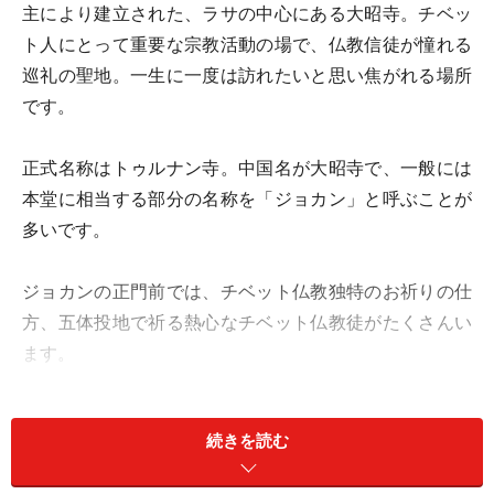
主により建立された、ラサの中心にある大昭寺。チベッ
ト人にとって重要な宗教活動の場で、仏教信徒が憧れる
巡礼の聖地。一生に一度は訪れたいと思い焦がれる場所
です。
正式名称はトゥルナン寺。中国名が大昭寺で、一般には
本堂に相当する部分の名称を「ジョカン」と呼ぶことが
多いです。
ジョカンの正門前では、チベット仏教独特のお祈りの仕
方、五体投地で祈る熱心なチベット仏教徒がたくさんい
ます。
中に入ると、バターのこうばしい臭いが鼻を突き、薄暗
続きを読む
い中、幻想的な雰囲気で包まれています。1回まわせ
ば、念仏を1回唱えたことになるというマニ車を備えた