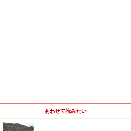
回廊もあり、ここをコルラ（時計まわりにまわること）
しながら、マニ車をまわすことが出来ます。
暗い室内の中で、バターろうそくのゆらゆらした光に照
らされ、信者が唱える念仏やバターと線香の香ばしいに
おいによって、とても神秘的で幻想的な体験をさせてく
れます。
いろいろ世界を旅してきましたが、このジョカン、そし
てチベットほどおすすめの場所はありません。世界には
いろいろな場所があり、いろんな人がいて、色んな価値
観があるんだと感じずにはいられない場所です。
あわせて読みたい
■ジョカン（大昭寺）
住所：中国西藏自治区ラサ