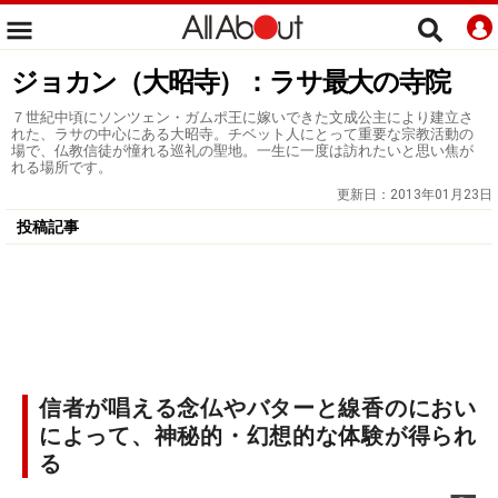
ジョカン（大昭寺）：ラサ最大の寺院
７世紀中頃にソンツェン・ガムポ王に嫁いできた文成公主により建立さ
れた、ラサの中心にある大昭寺。チベット人にとって重要な宗教活動の
場で、仏教信徒が憧れる巡礼の聖地。一生に一度は訪れたいと思い焦が
れる場所です。
更新日：
2013年01月23日
投稿記事
信者が唱える念仏やバターと線香のにおい
によって、神秘的・幻想的な体験が得られ
る