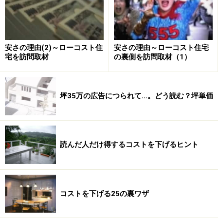
これらからまず言えることは、自動横滑り的にフラット
35Sも受けられるのは、（3)の、「長期優良住宅が受け
られる人」が分かりやすいですが、そのほかの方でも、
いずれか1つ以上満たせばいいわけですので、「耐震等
安さの理由(2)～ローコスト住
安さの理由～ローコスト住宅
宅を訪問取材
の裏側を訪問取材（1）
級３」または「バリアフリー４」以上を満たしている人
も、自動的にフラット35Sを使えることになります。
坪35万の広告につられて…。どう読む？坪単価
さて一番の難関の壁は、省エネ性能部分。次ページでど
んな人なら受けられるか説明します。
※記事内容は執筆時点のものです。最新の内容をご確認くださ
い。
読んだ人だけ得するコストを下げるヒント
次のページへ
1
/
2
コストを下げる25の裏ワザ