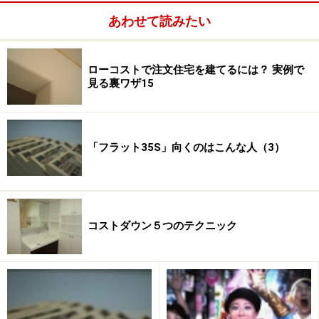
【金利Aプランを受けるための条件】
あわせて読みたい
次の(1)から(5)までのうち、いずれか１つ以上の基準を満
たす住宅であること。
≪省エネルギー性≫
ローコストで注文住宅を建てるには？ 実例で
見る裏ワザ15
(1)「エネルギーの使用の合理化に関する法律」に基づく
「住宅事業建築主の判断の基準（通称トップランナー基
準）」に適合する住宅（一戸建てに限る。）
(2) 認定低炭素住宅（平成24年12月より追加）
「フラット35S」向くのはこんな人（3）
≪耐久性・可変性≫
(3) 長期優良住宅＊１
≪耐震性≫
(4) 耐震等級（構造躯体の倒壊等防止）３の住宅
コストダウン５つのテクニック
≪バリアフリー性≫
(5) 高齢者等配慮対策等級４以上の住宅（共同住宅の専用
部分は等級３でも可）