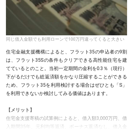
同じ借入金額でも利用ローンで100万円違ってくると大きい
住宅金融支援機構によると、フラット35の申込者の9割
は、フラット35Sの条件もクリアできる高性能住宅を建
てているとのこと。当初一定期間の金利を0.3％（現行）
下がるだけでも総返済額をかなり圧縮することができる
ため、フラット35を利用検討する場合はぜひとも「S」
を利用できないか検討してみる価値はあります。
【メリット】
住宅金支援寄稿の試算例によると、借入額3,000万円、借
入期間35年、元利均等返済、ボーナス返済なし、借入金