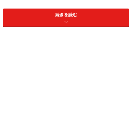
利年1.89％、フラット35（買取型） の場合、
フラット35S金利Aプラン→ 「フラット35」より約90万
続きを読む
円お得
フラット35S金利Bプラン→ 「フラット35」より約48万
円お得
になります。
同じ借入額と借入期間でも約100万円近い差、しかも金
利AとBでは倍近く違ってくるのは驚きですね。100万円
があれば子どもの教育資金に回せると考えれば大きいも
のです。
さて、ではこうしたオトクなローンが受けられる条件で
すが、正直言ってこれを完全に理解するのはなかなか大
変です。できるだけ分かりやすく解説しましょう。