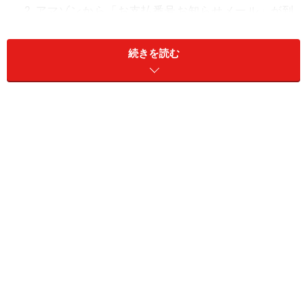
アマゾンから「お支払番号お知らせメール」が到
着。支払方法を選択し、モバイルSuica またはSuica
インターネットサービスを選び登録のメールアドレ
続きを読む
スを入力。
メールが到着したら決済用のURLを選択して…
モバイルSuica → パスワード入力で完了
Suicaインターネットサービス → FeliCaポート/パソリ
にSuicaを載せて決済完了
さすがにワンクリックで注文完了とはいきませんが、そ
の分電子マネーならではのオトクな秘密があります。
なにがどう便利？オトクになる？
モバイルSuicaはクレジットカードやネットバンキングに