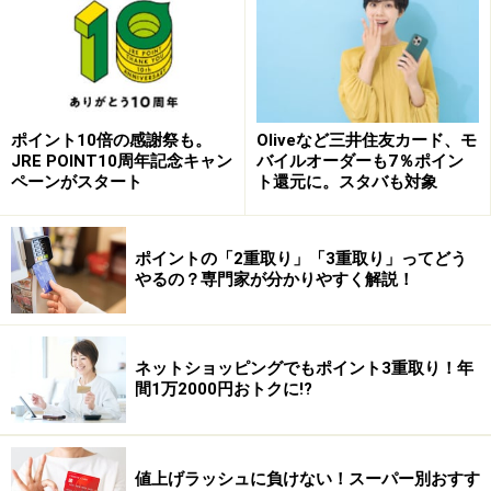
次に便利ポイントとしては「EASYモバイルSuica」が使
える点。こちらはクレカ不要で、店舗やネットバンキン
グからチャージするタイプ。
ポイント10倍の感謝祭も。
Oliveなど三井住友カード、モ
「まずはお試しで使ってみたい」
JRE POINT10周年記念キャン
バイルオーダーも7％ポイン
「クレジットカードを持っていない」
ペーンがスタート
ト還元に。スタバも対象
「別のアカウントで買い物したい」
ポイントの「2重取り」「3重取り」ってどう
…そんな場合には便利な選択となります。モバイルSuica
やるの？専門家が分かりやすく解説！
を利用していない人はまずは
こちら
にて登録からスター
トしましょう！
ネットショッピングでもポイント3重取り！年
※記事内容は執筆時点のものです。最新の内容をご確認くださ
間1万2000円おトクに!?
い。
本記事の内容は一般的な情報提供を目的としており、特定の金融
商品や投資行動を推奨するものではありません。
投資や資産運用に関する最終的なご判断はご自身の責任において
値上げラッシュに負けない！スーパー別おすす
行ってください。