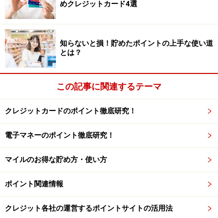
掲載情報の正確性・完全性については十分に配慮しております
めクレジットカード4選
が、その内容を保証するものではなく、これに基づく損失・損害
などについて当社は一切の責任を負いません。
最新の情報や詳細については、必ず各金融機関やサービス提供者
の公式情報をご確認ください。
知らないと損！貯めたポイントの上手な使い道
とは？
【編集部からのお知らせ】
・「家計」について、
アンケート（2026/8/31まで）
を実施
中です！
この記事に関連するテーマ
※抽選で20名にAmazonギフト券1000円分プレゼント
※謝礼付きの限定アンケートやモニター企画に参加が可能に
なります
クレジットカードのポイント徹底研究！
電子マネーのポイント徹底研究！
マイルのお得な貯め方・使い方
ポイント関連情報
クレジット各社の運営するポイントサイトの活用法