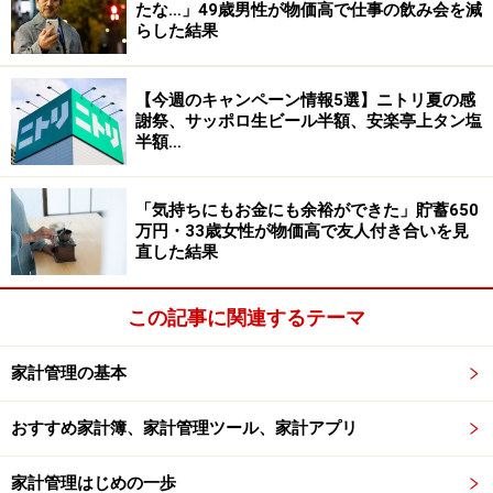
たな…」49歳男性が物価高で仕事の飲み会を減
ではありません。誰かの目を意識して暮らすのではな
らした結果
く、自分らしく生きることを選択したほうが、人生は楽
しくなります。今できる、節約術をとことんやってみ
【今週のキャンペーン情報5選】ニトリ夏の感
る。一見、荒療治のように感じますが、私の経験でいえ
謝祭、サッポロ生ビール半額、安楽亭上タン塩
ば、やらないで後悔するよりやって良かったと感じてい
半額…
ます。
「気持ちにもお金にも余裕ができた」貯蓄650
万円・33歳女性が物価高で友人付き合いを見
直した結果
生活のレベルを下げる、とことん節約生活
の利点と副作用
この記事に関連するテーマ
＊「とことん節約生活」の利点
生活費が少なくなる
家計管理の基本
手作りや、やりくりする知恵が身に付く
おすすめ家計簿、家計管理ツール、家計アプリ
底値を知る
モノを大切にすることが身に付く
家計管理はじめの一歩