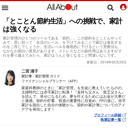
「とことん節約生活」への挑戦で、家計
は強くなる
家計管理のひとつのツールである「節約」。この節約をとことんやって
みて、思い切って「生活のレベル」を下げてみることで家計は進化する
のをご存じでしょうか。生活レベルを徹底的に下げるという荒療治も、
なかなか面白い発見があります。ストレスなどの副作用はありますがそ
れを乗り越えてみたら、家計はうんと強くなること間違いなしです。
更新日：
2018年05月29日
二宮 清子
家計簿・家計管理 ガイド
ファイナンシャルプランナー（AFP）
家庭科教師のときに「家計管理」を生徒に教えていたものの、
主婦時代には赤字家計に転落！『金持ち父さん 貧乏父さん』
を読んで、幸せになるため、夢を叶えるためにはお金が大事だ
と痛感。節約や貯蓄、投資の重要性に目覚め、FPの道に。赤字
家計を脱出した自分の体験から、節約や家計簿についてのアイ
デアを発信します！
プロフィール詳細
執筆記事一覧