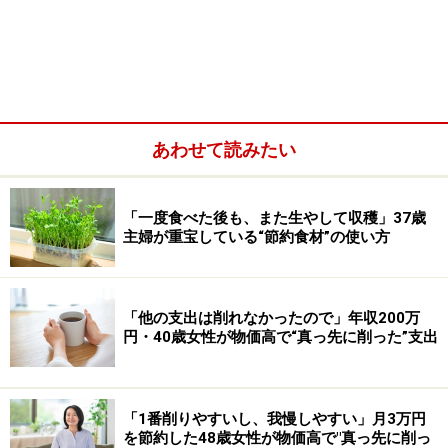
あわせて読みたい
そうすると、それまでの固定観念がなくなり、「これで
「一度食べた後も、また生やして収穫」37歳
十分」という基準のモノをたくさん見つけることができ
主婦が重宝している“節約食材”の使い方
ます。更に、モノの価値と値段が一致する商品を選択す
る力が身に付き、消費者としてレベルUPできるようにな
「他の支出は削れなかったので」年収200万
ります。
円・40歳女性が物価高で“真っ先に削った”支出
日々の買い物で意識するポイント！！
「1番削りやすいし、我慢しやすい」月3万円
を節約した48歳女性が物価高で"真っ先に削っ