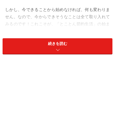
しかし、今できることから始めなければ、何も変わりま
せん。なので、今からできそうなことは全て取り入れて
みるのです！これこそが、「とことん節約生活」の始ま
りです。
続きを読む
これまでの価値観や金銭感覚を一度、全て疑ってみまし
ょう。「これまでのお金の使い方で良かったのか？」
と。そして、「見栄」や「こだわり」を捨て、ワンラン
ク、ツーランクと生活のレベルを一度思い切って下げて
みるのです。