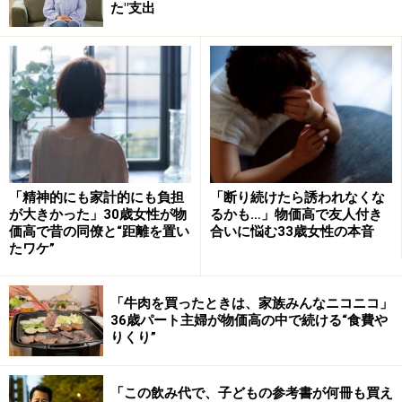
メーカーやブランドにこだわりすぎていないか？
た"支出
誰の目を意識しているのか？
モノの価値と値段は一致しているか？
日々の生活必需品などの消耗品は
「これで十分」と
いう基準を持つ​​​​​​​
日々の買い物では、これらのことを考えて、ひとつひと
「精神的にも家計的にも負担
「断り続けたら誘われなくな
つ注意を払いながら商品を選択する癖をつけましょう。
が大きかった」30歳女性が物
るかも…」物価高で友人付き
価高で昔の同僚と“距離を置い
合いに悩む33歳女性の本音
最初は、考えこんでしまうので、少し買い物に時間がか
たワケ”
かりますが、「これで十分」という商品をたくさん見つ
ければ見つけるほど、買い物は楽になり、特売やセール
「牛肉を買ったときは、家族みんなニコニコ」
品などに翻弄されずに上手に買い物ができるようになり
36歳パート主婦が物価高の中で続ける“食費や
ます。
りくり”
生活のレベルを下げることは、自分の価値が下がること
「この飲み代で、子どもの参考書が何冊も買え