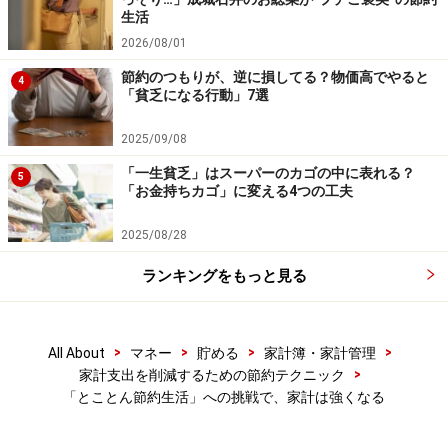
生活
まで知らなかった「お金の使い方」を知れば知るほど、
2026/08/01
これまでどれだけ損していたか気付くこともでき、これ
節約のつもりが、逆に損してる？物価高でやると
までの金銭感覚や固定観念を一旦全てリセットすること
4
「貧乏になる行動」7選
で、新しい金銭感覚を身に付けることができました。
2025/09/08
とことん節約生活を1年程続けた頃、家計状況や考え
「一生貧乏」はスーパーのカゴの中に表れる？
5
方、お金の使い方に大きな変化がでたなと感じることが
「お金持ちカゴ」に変える4つの工夫
できました。「これで十分」というものをたくさん得る
2025/08/28
ことができました。それが大きな収穫だったと感じてい
ます。
ランキングをもっと見る
「これで十分」という感覚を身に付けることができる
>
>
>
>
All About
マネー
貯める
家計簿・家計管理
と、幸福感も増すように感じます。人の欲には上限はあ
>
家計支出を削減するための節約テクニック
りません。欲に溺れることなく、これで十分美味しい、
「とことん節約生活」への挑戦で、家計は強くなる
十分事足る、という当たり前のことに感謝できるように
なりました。この意識は東日本大震災から学んだことで