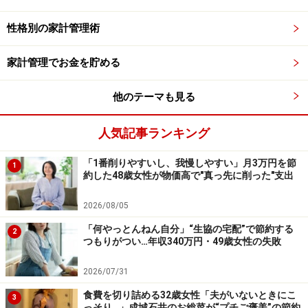
モノを増やさないので、シンプルな生活ができる
性格別の家計管理術
時間が貴重だと知る
家族の協力が必要にな
るので、家族の仲が良くなる
家計管理でお金を貯める
子どものしつけに良い
他のテーマも見る
災害や収入減となった場合でも、生きていくことが
できるという自信がつく​​​​​​​
人気記事ランキング
＊「とことん節約生活」の副作用
「1番削りやすいし、我慢しやすい」月3万円を節
1
約した48歳女性が物価高で"真っ先に削った"支出
ストレスになる
リバウンドがある
2026/08/05
貧困意識が身に付いてしまう
「何やっとんねん自分」“生協の宅配”で節約する
2
つもりがつい…年収340万円・49歳女性の失敗
2026/07/31
それまで知らなかったお金の使い方を知る
食費を切り詰める32歳女性「夫がいないときにこ
3
私にとって、節約生活はとても楽しいものでした。それ
っそり…」成城石井のお総菜が“プチご褒美”の節約