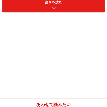
続きを読む
行ってください。
掲載情報の正確性・完全性については十分に配慮しております
が、その内容を保証するものではなく、これに基づく損失・損害
などについて当社は一切の責任を負いません。
最新の情報や詳細については、必ず各金融機関やサービス提供者
の公式情報をご確認ください。
【編集部からのお知らせ】
・「家計」について、
アンケート（2026/8/31まで）
を実施
中です！
※抽選で20名にAmazonギフト券1000円分プレゼント
※謝礼付きの限定アンケートやモニター企画に参加が可能に
なります
あわせて読みたい