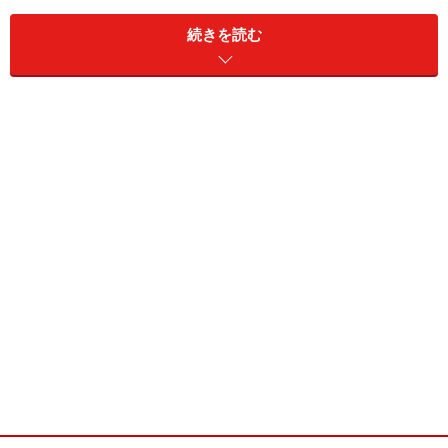
続きを読む
3,000万円の物件を購入する場合、仲介手数料は100万8
千円にもなります。しかし、これは宅地建物取引業法で
定められた上限の額。割引をする宅建業者も見られま
す。
契約の際に半金、引渡しのときに残額を支払うケースが
多いようですが、これも絶対的なルールではありませ
ん。自分のケースはどうなるのかについて、確認しまし
ょう。