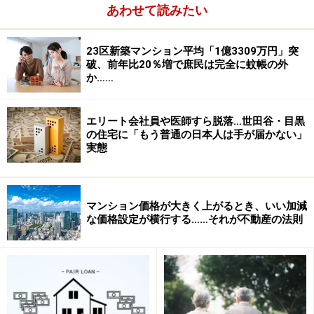
あわせて読みたい
23区新築マンション平均「1億3309万円」突
破、前年比20％増で庶民は完全に蚊帳の外
か……
築年数とリフォーム
エリート会社員や医師すら脱落…世田谷・目黒
の住宅に「もう普通の日本人は手が届かない」
実態
マンション価格が大きく上がるとき、いい加減
な価格設定が横行する……それが不動産の法則