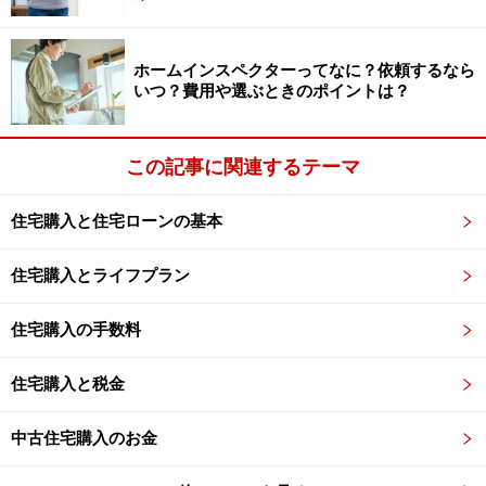
その取得の日以前25年以内に建築されたものであるこ
と。
ホームインスペクターってなに？依頼するなら
（ロ）耐火建築物以外の建物の場合には、その取得の日
いつ？費用や選ぶときのポイントは？
以前20年以内に建築されたものであること。
（ハ）（イ）又は（ロ）に該当しない建物の場合には、
この記事に関連するテーマ
一定の耐震基準に適合するものであること（平成17年4
月1日以後に取得をした場合に限ります。）。
住宅購入と住宅ローンの基本
・・・・・・・・・・・・・・・・・・・・・・・・・
・・・・
住宅購入とライフプラン
他のものについても同様の制限があります。物件を選ぶ
住宅購入の手数料
際は、築年数にも目配りし、利用の可否を知っておきま
しょう。
住宅購入と税金
中古住宅購入のお金
■リフォーム
中古住宅を購入する場合、比較的新しい物件でも、クリ