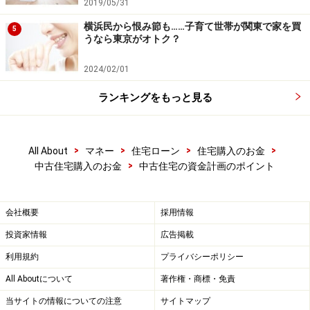
商品や投資行動を推奨するものではありません。
2019/05/31
投資や資産運用に関する最終的なご判断はご自身の責任において
行ってください。
横浜民から恨み節も……子育て世帯が関東で家を買
5
掲載情報の正確性・完全性については十分に配慮しております
うなら東京がオトク？
が、その内容を保証するものではなく、これに基づく損失・損害
などについて当社は一切の責任を負いません。
2024/02/01
最新の情報や詳細については、必ず各金融機関やサービス提供者
の公式情報をご確認ください。
ランキングをもっと見る
【編集部からのお知らせ】
・「家計」について、
アンケート（2026/8/31まで）
を実施
中です！
>
>
>
>
All About
マネー
住宅ローン
住宅購入のお金
※抽選で20名にAmazonギフト券1000円分プレゼント
>
中古住宅購入のお金
中古住宅の資金計画のポイント
※謝礼付きの限定アンケートやモニター企画に参加が可能に
なります
会社概要
採用情報
投資家情報
広告掲載
利用規約
プライバシーポリシー
All Aboutについて
著作権・商標・免責
当サイトの情報についての注意
サイトマップ