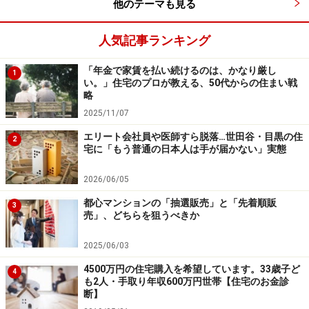
他のテーマも見る
ーニングを入れて、壁紙を張り替えるケースが少なくあ
りません。古い物件ほど、大がかりなリフォームとなる
人気記事ランキング
傾向も見られます。まずは、購入と同時にどのようなリ
フォームが必要かを検討。それにかかる予算をしっかり
「年金で家賃を払い続けるのは、かなり厳し
1
い。」住宅のプロが教える、50代からの住まい戦
見込むようにしましょう。
略
併せて、近い将来に必要となるリフォームについても考
2025/11/07
えておきたいもの。水廻りの交換などでは、百万円単位
エリート会社員や医師すら脱落…世田谷・目黒の住
2
のお金が必要になるものもあります。資金計画に入れて
宅に「もう普通の日本人は手が届かない」実態
おきたいですね。
2026/06/05
都心マンションの「抽選販売」と「先着順販
中古住宅の購入の際は、新築住宅とは異なる費用がかか
3
売」、どちらを狙うべきか
ります。事前にしっかり確認。後で困ることのないよう
にしておきましょう。
2025/06/03
4500万円の住宅購入を希望しています。33歳子ど
※記事内容は執筆時点のものです。最新の内容をご確認くださ
4
も2人・手取り年収600万円世帯【住宅のお金診
い。
断】
本記事の内容は一般的な情報提供を目的としており、特定の金融