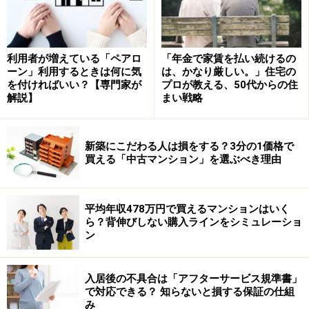
利用者が増えている「ペアロ
「年金で家賃を払い続けるの
ーン」利用するときは何に気
は、かなり厳しい。」住宅の
を付ければいい？【専門家が
プロが教える、50代からの住
■築年数
解説】
まい戦略
マイホームを取得する際は、住宅ローン控除をはじめ、
直系尊属から住宅取得等資金の贈与を受けた場合の非課
税、相続時精算課税選択の特例、登録免許税、不動産取
新築にこだわる人は損をする？3分の1価格で
買える「中古マンション」を選ぶべき理由
得税など、さまざまな税の優遇があります。しかし、中
古住宅を検討する場合は、築年数に注意。例えば、住宅
ローン控除では、対象となる中古住宅について、次のよ
平均年収478万円で買えるマンションはいく
ら？背伸びしない購入ラインをシミュレーショ
うな制限があります。
ン
・・・・・以下、国税庁HPより抜粋・・・・・
入居後の不具合は「アフターサービス規準書」
■住宅借入金等特別控除の適用要件
で対応できる？ 知らないと損する保証の仕組
（イ）マンションなどの耐火建築物の建物の場合には、
み