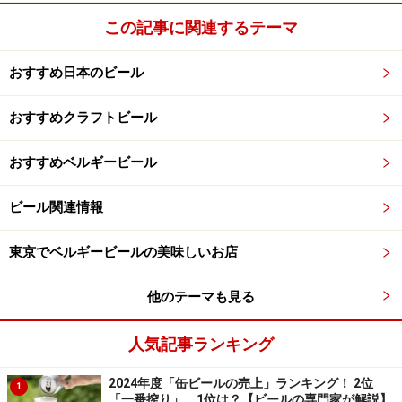
この記事に関連するテーマ
おすすめ日本のビール
おすすめクラフトビール
おすすめビール4 セゾン デュポン
おすすめベルギービール
ビール関連情報
セゾン デュポン
その昔、ベルギー南部のワロン地方の農民が冬の農閑期
東京でベルギービールの美味しいお店
に仕込んで夏に飲んで いた事にちなんで「セゾン（季
他のテーマも見る
節）」という名前がついていますが、現在は通年で造 ら
れています。セゾンの名を付けた銘柄は、醸造所のスタ
人気記事ランキング
ンダードなビールに多くみられます。セゾン デュポンは
ベルギーで一番人気のセゾン・ビールです。きめ細かい
2024年度「缶ビールの売上」ランキング！ 2位
1
「一番搾り」、1位は？【ビールの専門家が解説】
泡立ちでホップの苦みが効いています。キリッと冷やし