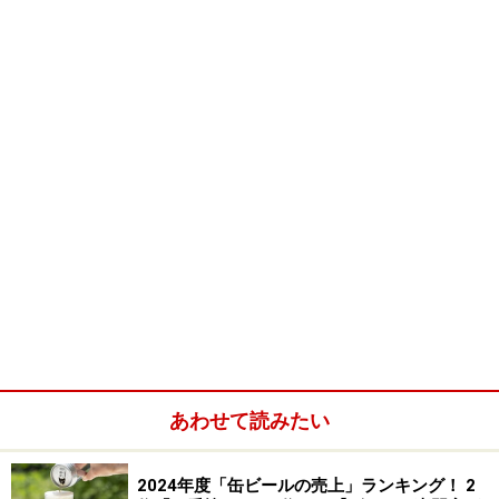
ルギービールです。原料に小麦とスパイスを 使っている
ので、爽やかな香りと軽い苦み、小麦由来のスッキリと
した甘さが特徴です。グラスに半分ほど注いだら、ボト
ルの首を持ってビールを攪拌させ、ビール内に沈んでい
る小麦の成分を混ぜ合わせた後ゆっくりとグラスに注ぎ
きって下さい。
あわせて読みたい
2024年度「缶ビールの売上」ランキング！ 2