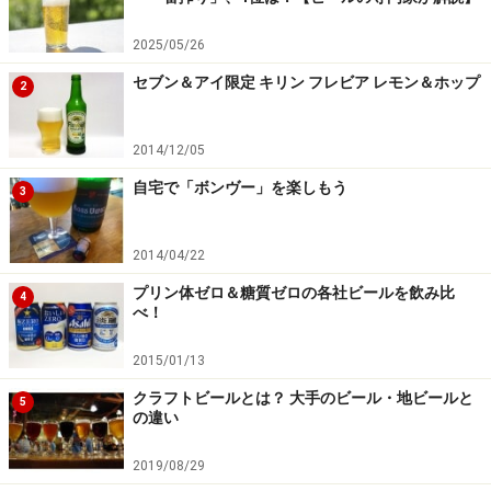
て、ゆっくりと最後までグラスに注ぎきってお召し上が
2025/05/26
り下さい。
セブン＆アイ限定 キリン フレビア レモン＆ホップ
2
2014/12/05
自宅で「ボンヴー」を楽しもう
3
2014/04/22
プリン体ゼロ＆糖質ゼロの各社ビールを飲み比
4
べ！
2015/01/13
クラフトビールとは？ 大手のビール・地ビールと
5
の違い
2019/08/29