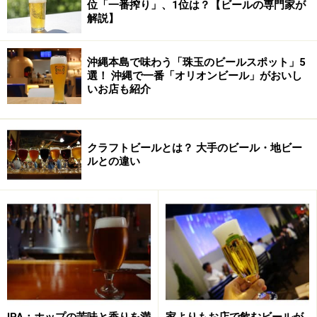
位「一番搾り」、1位は？【ビールの専門家が
解説】
沖縄本島で味わう「珠玉のビールスポット」5
選！ 沖縄で一番「オリオンビール」がおいし
おすすめビール2 シメイ レッド
いお店も紹介
シメイ レッド
クラフトビールとは？ 大手のビール・地ビー
ルとの違い
トラピスト・ビールは現在も修道院内で造られていま
す。自給自足の修道院にとってビールは栄養価が高く、
煮沸しているため腐 りにくい理想の飲み物だったので
す。シメイ レッドは透明感のあるブラウンで、若干の苦
味と麦芽の甘さのバランスが絶妙な味わいです。日本で
最も早く紹介された、ベルギービールの草分け的存在で
す。口の開いたグラスを傾けて、ゆっくりと注いで下さ
い。
IPA：ホップの苦味と香りを満
家よりもお店で飲むビールが