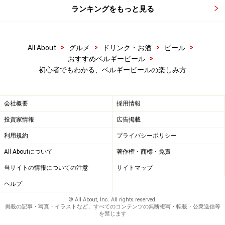
おすすめビール5 フルート アンバー
ランキングをもっと見る
ベルギーには町や村、カーニバル、英雄
>
>
>
>
All About
グルメ
ドリンク・お酒
ビール
>
おすすめベルギービール
フルート アンバー
初心者でもわかる、ベルギービールの楽しみ方
、聖人 等、歴史的背景にまつわる名前を付けたビールが
多く存在します。現代ではビールにホップを入れること
会社概要
採用情報
は常識となっていますが、14世紀以前はホップを入れず
投資家情報
広告掲載
に造られるビールも多くあったそうです。フルート アン
利用規約
プライバシーポリシー
バーはその時代のビールを復刻したビールです。そのた
All Aboutについて
著作権・商標・免責
め強い苦みがありません。
当サイトの情報についての注意
サイトマップ
ヘルプ
© All About, Inc. All rights reserved.
掲載の記事・写真・イラストなど、すべてのコンテンツの無断複写・転載・公衆送信等
を禁じます