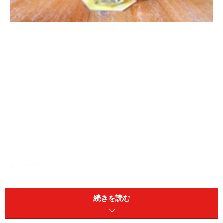
ヒューガルデン ホワイト
スッキリと飲みやすいベルジャン・ホワイトは1杯目に
続きを読む
お勧め。文字通りホワイト・ビール＝白濁したビールで
す。ヒューガルデン ホワイトは日本で一番売れているベ