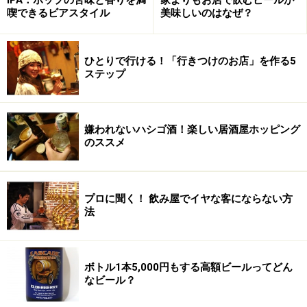
喫できるビアスタイル
美味しいのはなぜ？
ひとりで行ける！「行きつけのお店」を作る5
ステップ
おすすめビール3 カンティヨン グー
ズ 100％ランビック
嫌われないハシゴ酒！楽しい居酒屋ホッピング
のススメ
カンティオン 100％ランビック グーズ ビオ
最も特徴のあるビールといえばランビック・ビールでし
プロに聞く！ 飲み屋でイヤな客にならない方
法
ょう。ベルギー中部のブリュッセル近郊で中世から続く
伝統的醸造方法で造られているビールです。空気中に浮
遊する野生酵母を使ってオーク樽で熟成させたビール
ボトル1本5,000円もする高額ビールってどん
は、強い酸味と発酵臭が特徴で、初めて飲まれる方はそ
なビール？
の個性にビックリすることでしょう。