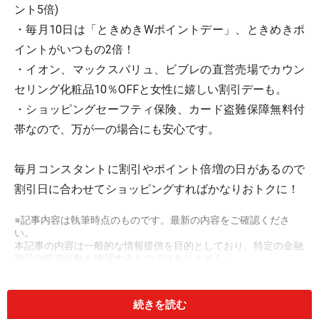
ント5倍)
・毎月10日は「ときめきWポイントデー」、ときめきポ
イントがいつもの2倍！
・イオン、マックスバリュ、ビブレの直営売場でカウン
セリング化粧品10％OFFと女性に嬉しい割引デーも。
・ショッピングセーフティ保険、カード盗難保障無料付
帯なので、万が一の場合にも安心です。
毎月コンスタントに割引やポイント倍増の日があるので
割引日に合わせてショッピングすればかなりおトクに！
※記事内容は執筆時点のものです。最新の内容をご確認くださ
い。
本記事の内容は一般的な情報提供を目的としており、特定の金融
商品や投資行動を推奨するものではありません。
投資や資産運用に関する最終的なご判断はご自身の責任において
行ってください。
掲載情報の正確性・完全性については十分に配慮しております
続きを読む
が、その内容を保証するものではなく、これに基づく損失・損害