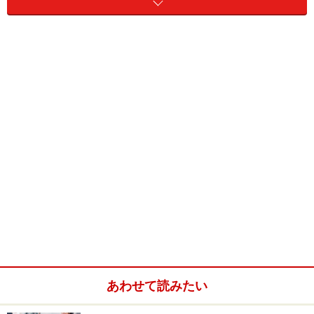
などについて当社は一切の責任を負いません。
最新の情報や詳細については、必ず各金融機関やサービス提供者
の公式情報をご確認ください。
【編集部からのお知らせ】
・「家計」について、
アンケート（2026/8/31まで）
を実施
中です！
※抽選で20名にAmazonギフト券1000円分プレゼント
※謝礼付きの限定アンケートやモニター企画に参加が可能に
なります
あわせて読みたい