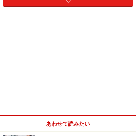
特別料金で買い物できる
ファミマTカードだとコンビニ商品でよく特別商品が安
く買えるのでうれしいですよ
以上の点で私はファミマTカードをお勧めします。
www.famimacredit.co.jp/
※記事内容は執筆時点のものです。最新の内容をご確認くださ
い。
本記事の内容は一般的な情報提供を目的としており、特定の金融
商品や投資行動を推奨するものではありません。
投資や資産運用に関する最終的なご判断はご自身の責任において
行ってください。
掲載情報の正確性・完全性については十分に配慮しております
が、その内容を保証するものではなく、これに基づく損失・損害
などについて当社は一切の責任を負いません。
あわせて読みたい
最新の情報や詳細については、必ず各金融機関やサービス提供者
の公式情報をご確認ください。