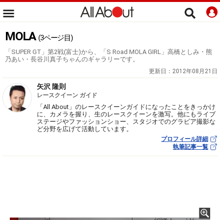
MOLA
(3ページ目)
「SUPER GT」第2戦(富士)から、「S Road MOLA GIRL」高橋としみ・熊
乃あい・長谷川真子ちゃんのギャラリーです。
更新日：
2012年08月21日
矢沢 隆則
レースクイーン ガイド
「All About」のレースクイーンガイドになったことをきっかけ
に、カメラを握り、生のレースクイーンを激写。他にもライブ
ステージやファッションショー、スタジオでのグラビア撮影な
ど分野を広げて活動しています。
プロフィール詳細
執筆記事一覧