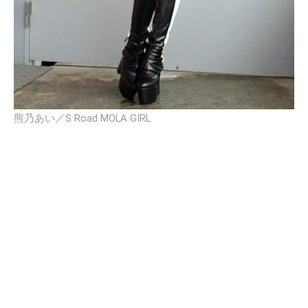
熊乃あい／S Road MOLA GIRL