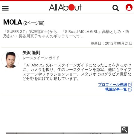
MOLA
(2ページ目)
「SUPER GT」第2戦(富士)から、「S Road MOLA GIRL」高橋としみ・熊
乃あい・長谷川真子ちゃんのギャラリーです。
更新日：
2012年08月21日
矢沢 隆則
レースクイーン ガイド
「All About」のレースクイーンガイドになったことをきっかけ
に、カメラを握り、生のレースクイーンを激写。他にもライブ
ステージやファッションショー、スタジオでのグラビア撮影な
ど分野を広げて活動しています。
プロフィール詳細
執筆記事一覧