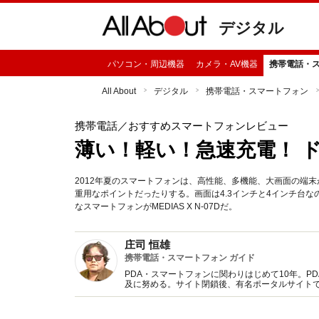
デジタル
パソコン・周辺機器
カメラ・AV機器
携帯電話・
All About
デジタル
携帯電話・スマートフォン
携帯電話
／おすすめスマートフォンレビュー
薄い！軽い！急速充電！ ドコモ 
2012年夏のスマートフォンは、高性能、多機能、大画面の端
重用なポイントだったりする。画面は4.3インチと4インチ台なのに
なスマートフォンがMEDIAS X N-07Dだ。
庄司 恒雄
携帯電話・スマートフォン ガイド
PDA・スマートフォンに関わりはじめて10年。PD
及に努める。サイト閉鎖後、有名ポータルサイト
画、記事執筆活動を担当。