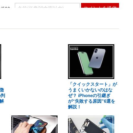
「クイックスタート」が
徴
うまくいかないのはな
の判
ぜ？ iPhoneの引継ぎ
解
が“失敗する原因”6選を
解説！