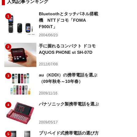
人気記事ランキング
Bluetoothとタッチパネル搭載
1
機 NTTドコモ「FOMA
F900iT」
2004/06/23
手に握れるコンパクト ドコモ
2
AQUOS PHONE st SH-07D
2012/07/08
au（KDDI）の携帯電話を選ぶ
3
（09年秋冬～10年春）
2009/11/16
パナソニック製携帯電話を選ぶ
4
2009/05/17
プリペイド式携帯電話の選び方
5