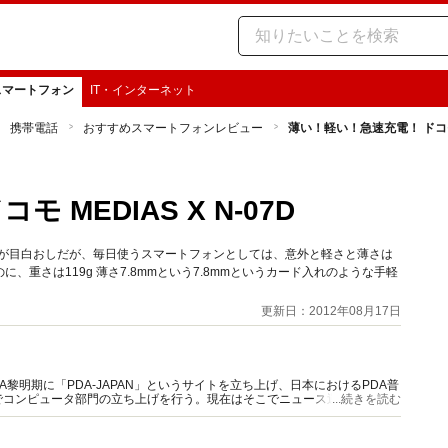
スマートフォン
IT・インターネット
携帯電話
おすすめスマートフォンレビュー
薄い！軽い！急速充電！ ドコモ M
MEDIAS X N-07D
末が目白おしだが、毎日使うスマートフォンとしては、意外と軽さと薄さは
、重さは119g 薄さ7.8mmという7.8mmというカード入れのような手軽
更新日：2012年08月17日
A黎明期に「PDA-JAPAN」というサイトを立ち上げ、日本におけるPDA普
でコンピュータ部門の立ち上げを行う。現在はそこでニュース運用、記事企
...続きを読む