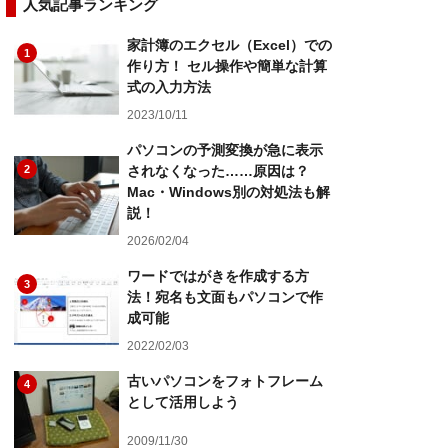
人気記事ランキング
家計簿のエクセル（Excel）での
1
作り方！ セル操作や簡単な計算
式の入力方法
2023/10/11
パソコンの予測変換が急に表示
2
されなくなった……原因は？
Mac・Windows別の対処法も解
説！
2026/02/04
ワードではがきを作成する方
3
法！宛名も文面もパソコンで作
成可能
2022/02/03
古いパソコンをフォトフレーム
4
として活用しよう
2009/11/30