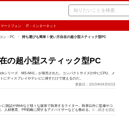
スマートフォン
IT・インターネット
コン・PC
持ち運びも簡単！使い方自在の超小型スティック型PC
在の超小型スティック型PC
ickシリーズ MS-NH1」が発売された。コンパクトサイズの中にCPU、メ
クトにディスプレイやテレビに挿すだけで使えるのだ。
更新日：2015年04月02日
インに雑誌やWebなど様々な媒体で執筆するライター。執筆以外に監修やコ
発、人材教育、PR戦略に関するアドバイザーなども務める。米・食味鑑定
...続きを読む
電スタジオ「コヤマキッチン」を用意。