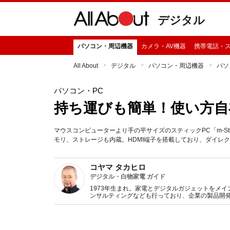
デジタル
パソコン・周辺機器
カメラ・AV機器
携帯電話・
All About
デジタル
パソコン・周辺機器
パソ
パソコン・PC
持ち運びも簡単！使い方自
マウスコンピューターより手の平サイズのスティックPC「m-St
モリ、ストレージも内蔵。HDMI端子を搭載しており、ダイレ
コヤマ タカヒロ
デジタル・白物家電 ガイド
1973年生まれ。家電とデジタルガジェットをメ
ンサルティングなども行っており、企業の製品開
士の資格を所有。家電のテストと撮影のための家