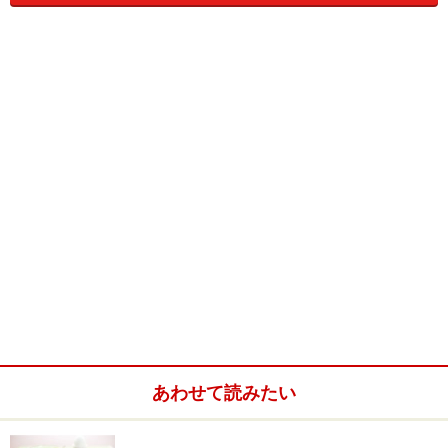
左：低速回転／右：高速回転で作ったトマトジュースをしば
らく放置すると、分離の度合いが異なってくる
低速回転のメリットは、栄養素が壊れにくいこと。実際
に栄養素を計測すると、リンゴの場合ポリフェノールが
約47％、オレンジの場合ビタミンCの残存量が約20％多
いとのこと。これは、高速回転だとたくさんの空気が混
あわせて読みたい
入するのに対し、低速回転は空気の混入が少ないためで
す。