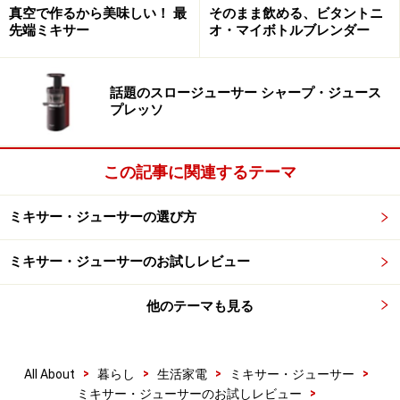
真空で作るから美味しい！ 最
そのまま飲める、ビタントニ
先端ミキサー
オ・マイボトルブレンダー
話題のスロージューサー シャープ・ジュース
ジュースと絞りカスが別々に出てくるので
プレッソ
活用しやすい
この記事に関連するテーマ
ミキサー・ジューサーの選び方
食材を投入すると、ジュースと絞りカスが別々の口から出て
くるのが特徴的
ミキサー・ジューサーのお試しレビュー
スロージューサーは、絞りカスがジュースと違う口から
他のテーマも見る
出てくるのが特徴。ジュースを作った後に残る絞りカス
には、食物繊維が豊富に含まれているため、捨てずに料
理に使うのが賢い活用法です。従来のジューサーは、絞
>
>
>
>
All About
暮らし
生活家電
ミキサー・ジューサー
りカスは内部のメッシ部分に張りついて残るため、それ
>
ミキサー・ジューサーのお試しレビュー