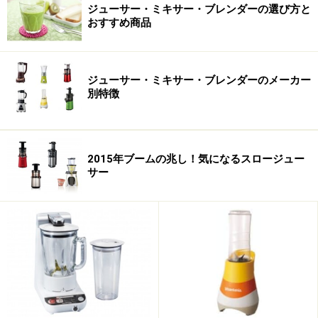
ジューサー・ミキサー・ブレンダーの選び方と
おすすめ商品
例えば、酸化しやすいリンゴジュースの絞りたての色を
比べると、低速の方がリンゴ本来の色を維持しやすいそ
う。また、トマトジュースは時間が経つと、空気を多く
ジューサー・ミキサー・ブレンダーのメーカー
含む高速で作った方は果肉と水分が分離してしまうそう
別特徴
です。発表会の会場では、これらのジュースを実際に見
せてくれましたが、確かに一目瞭然の差があり、低速ジ
ューサーのメリットを実感しました。
2015年ブームの兆し！気になるスロージュー
サー