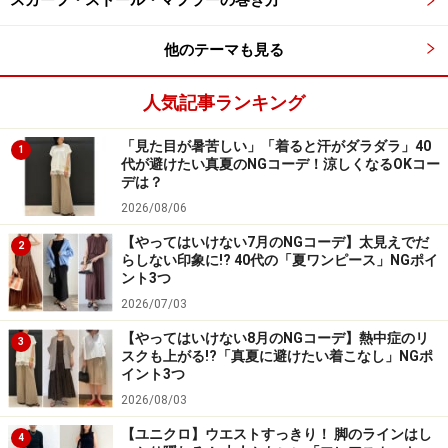
スカーフ・ストール・マフラーの巻き方
他のテーマも見る
人気記事ランキング
「見た目が暑苦しい」「着ると汗がダラダラ」40
1
代が避けたい真夏のNGコーデ！涼しくなるOKコー
デは？
2026/08/06
【やってはいけない7月のNGコーデ】太見えでだ
2
らしない印象に!? 40代の「夏ワンピース」NGポイ
ント3つ
2026/07/03
【やってはいけない8月のNGコーデ】熱中症のリ
3
スクも上がる!?「真夏に避けたい着こなし」NGポ
イント3つ
2026/08/03
【ユニクロ】ウエストすっきり！ 脚のラインはし
4