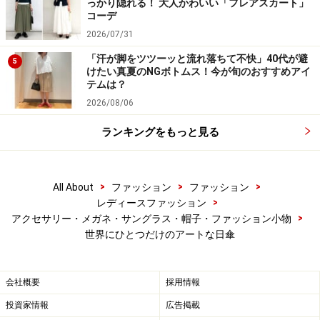
っかり隠れる！ 大人かわいい「フレアスカート」
コーデ
2026/07/31
「汗が脚をツツーッと流れ落ちて不快」40代が避
5
けたい真夏のNGボトムス！今が旬のおすすめアイ
テムは？
2026/08/06
ランキングをもっと見る
>
>
>
All About
ファッション
ファッション
>
レディースファッション
>
アクセサリー・メガネ・サングラス・帽子・ファッション小物
世界にひとつだけのアートな日傘
会社概要
採用情報
投資家情報
広告掲載