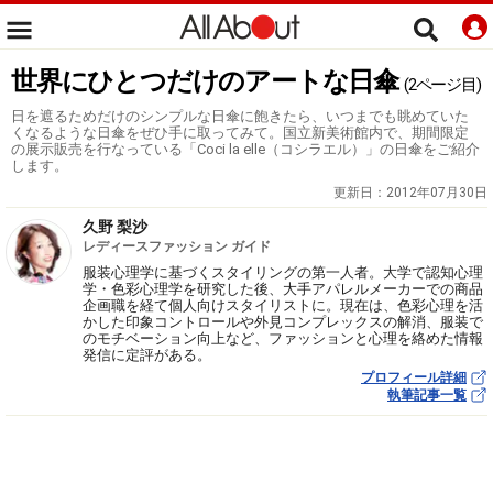
世界にひとつだけのアートな日傘
(2ページ目)
日を遮るためだけのシンプルな日傘に飽きたら、いつまでも眺めていた
くなるような日傘をぜひ手に取ってみて。国立新美術館内で、期間限定
の展示販売を行なっている「Coci la elle（コシラエル）」の日傘をご紹介
します。
更新日：
2012年07月30日
久野 梨沙
レディースファッション ガイド
服装心理学に基づくスタイリングの第一人者。大学で認知心理
学・色彩心理学を研究した後、大手アパレルメーカーでの商品
企画職を経て個人向けスタイリストに。現在は、色彩心理を活
かした印象コントロールや外見コンプレックスの解消、服装で
のモチベーション向上など、ファッションと心理を絡めた情報
発信に定評がある。
プロフィール詳細
執筆記事一覧