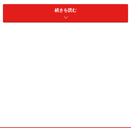
・趣味／ゲーム
・特技／クラシックバレエ
続きを読む
・ブログ／http://ameblo.jp/hanai-ruri/
鵜飼りえ／EXEDY RACING GIRL
■鵜飼りえ(うかい りえ)
・誕生日／5月8日
・サイズ／T160 B88 W58 H85
・血液型／O型
・出身地／大阪府
・魅力点／片えくぼ
・愛称／りぃちゃん、らーちゃん
・趣味／スポーツ観戦、乗馬、競馬、料理
・特技／ピアノ演奏、書道六段、絶対音感