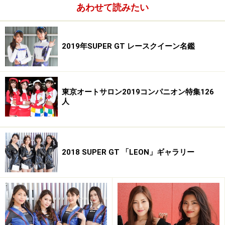
・ブログ／http://ameblo.jp/ukairie/
あわせて読みたい
----------------------------------------------------------
2019年SUPER GT レースクイーン名鑑
※著作権は撮影者・矢沢隆則及びオールアバウトに帰属
します。
※画像の肖像権は各モデルさん及び、所属事務所に帰属
します。
東京オートサロン2019コンパニオン特集126
人
※画像の無断使用及び直リンクは営利・非営利を問わず
禁止します。
All About 著作権/商標/免責事項
All About 「レースクイーン」ガイドサイト掲載画像につ
2018 SUPER GT 「LEON」ギャラリー
いて
※記事内容は執筆時点のものです。最新の内容をご確認くださ
い。