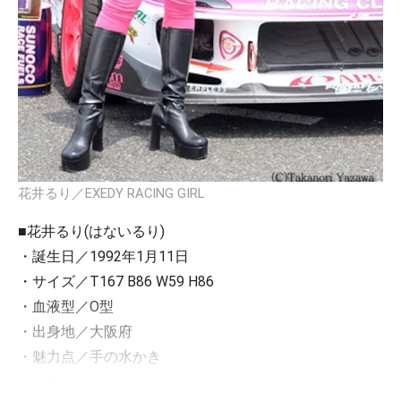
花井るり／EXEDY RACING GIRL
■花井るり(はないるり)
・誕生日／1992年1月11日
・サイズ／T167 B86 W59 H86
・血液型／O型
・出身地／大阪府
・魅力点／手の水かき
・愛称／るりちゃん、るりるり