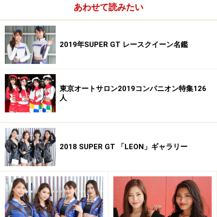
・ブログ／http://ameblo.jp/asailina/
あわせて読みたい
----------------------------------------------------------
2019年SUPER GT レースクイーン名鑑
※著作権は撮影者・矢沢隆則及びオールアバウトに帰属
します。
※画像の肖像権は各モデルさん及び、所属事務所に帰属
します。
東京オートサロン2019コンパニオン特集126
人
※画像の無断使用及び直リンクは営利・非営利を問わず
禁止します。
All About 著作権/商標/免責事項
All About 「レースクイーン」ガイドサイト掲載画像につ
2018 SUPER GT 「LEON」ギャラリー
いて
※記事内容は執筆時点のものです。最新の内容をご確認くださ
い。