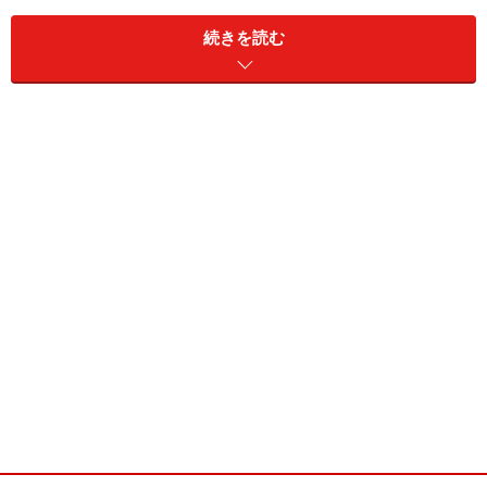
・趣味／猫とまったり寝ること
・特技／ピアノ演奏、イラストを描く
続きを読む
・ブログ／準備中
浅井りな／M7レディ
■浅井りな(あさい りな)
・誕生日／11月14日
・サイズ／T161 B85 W60 H86
・血液型／B型
・出身地／埼玉県
・魅力点／目の色
・愛称／りなきち
・趣味／ゴルフ、犬、ヨガ
・特技／ピアノ演奏