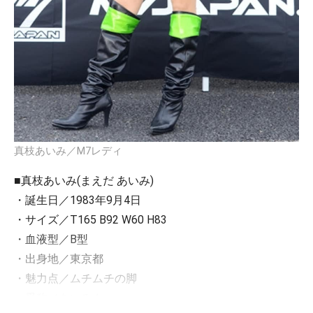
真枝あいみ／M7レディ
■真枝あいみ(まえだ あいみ)
・誕生日／1983年9月4日
・サイズ／T165 B92 W60 H83
・血液型／B型
・出身地／東京都
・魅力点／ムチムチの脚
・愛称／あいみん