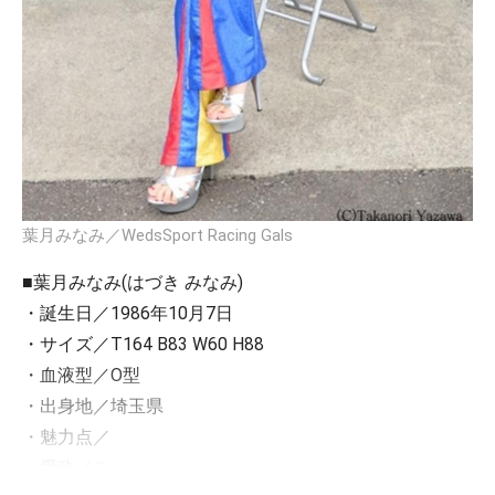
葉月みなみ／WedsSport Racing Gals
■葉月みなみ(はづき みなみ)
・誕生日／1986年10月7日
・サイズ／T164 B83 W60 H88
・血液型／O型
・出身地／埼玉県
・魅力点／
・愛称／みぃ