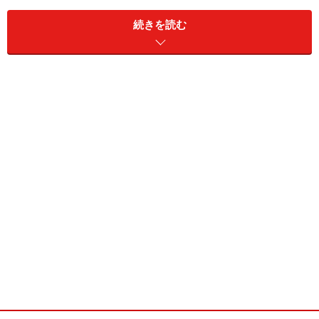
・趣味／旅行、ヨガ
・特技／体が柔らかいこと
続きを読む
・ブログ／http://ameblo.jp/haduki-minami/
愛原涼／WedsSport Racing Gals
■愛原涼(あいはら りょう)
・誕生日／1988年2月4日
・サイズ／T167 B83 W58 H85
・血液型／AB型
・出身地／宮城県
・魅力点／脚
・愛称／りょーたろー
・趣味／ゴルフ、テニス
・特技／料理