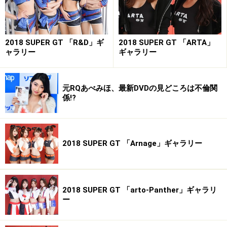
----------------------------------------------------------
※著作権は撮影者・矢沢隆則及びオールアバウトに帰属
します。
2018 SUPER GT 「R&D」ギ
2018 SUPER GT 「ARTA」
※画像の肖像権は各モデルさん及び、所属事務所に帰属
ャラリー
ギャラリー
します。
※画像の無断使用及び直リンクは営利・非営利を問わず
元RQあべみほ、最新DVDの見どころは不倫関
禁止します。
係!?
All About 著作権/商標/免責事項
All About 「レースクイーン」ガイドサイト掲載画像につ
いて
2018 SUPER GT 「Arnage」ギャラリー
※記事内容は執筆時点のものです。最新の内容をご確認くださ
い。
2018 SUPER GT 「arto-Panther」ギャラリ
ー