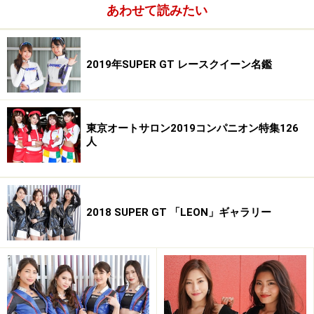
・ブログ／http://ameblo.jp/pbryo/
あわせて読みたい
2019年SUPER GT レースクイーン名鑑
吉浦遥／WedsSport Racing Gals
■吉浦遥(よしうら はるか)
東京オートサロン2019コンパニオン特集126
・誕生日／1988年12月5日
人
・サイズ／T170 B87 W59 H88
・血液型／B型
・出身地／大分県
・魅力点／
2018 SUPER GT 「LEON」ギャラリー
・愛称／はるたん、はるか
・趣味／ショッピング、ヨガ、温泉めぐり
・特技／歌うこと、料理、暗記
・ブログ／http://ameblo.jp/yoshiura-haruka/