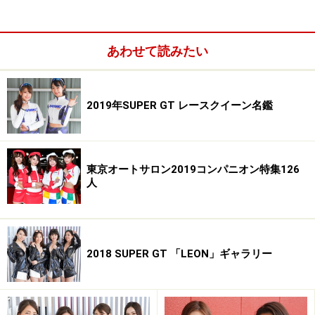
あわせて読みたい
2019年SUPER GT レースクイーン名鑑
斉藤直美／MOTUL
東京オートサロン2019コンパニオン特集126
羽瀬萌／MOTUL
人
如月はるな／MOTUL
2018 SUPER GT 「LEON」ギャラリー