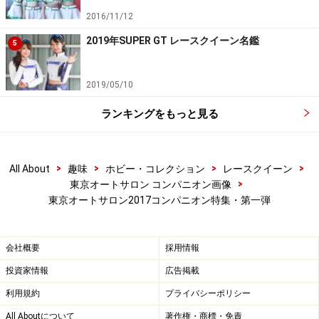
2016/11/12
2019年SUPER GT レースクイーン名鑑
5
仲村ありさ／XO Luxury Wheles
2019/05/10
ランキングをもっと見る
YOSHIA／XO Luxury Wheles
>
>
>
>
All About
趣味
ホビー・コレクション
レースクイーン
>
東京オートサロン コンパニオン画像
黒崎はるか／MONZA JAPAN
東京オートサロン2017コンパニオン特集・第一弾
会社概要
採用情報
投資家情報
広告掲載
利用規約
プライバシーポリシー
All Aboutについて
著作権・商標・免責