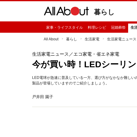
暮らし
家事・ライフスタイル
料理レシピ
冠婚葬祭
生
All About
暮らし
生活家電
生活家電ニュース
生活家電ニュース
／エコ家電・省エネ家電
今が買い時！LEDシーリ
LED電球が急速に普及している一方、選び方がなかなか難しい
製品が登場していますのでご紹介しましょう。
戸井田 園子