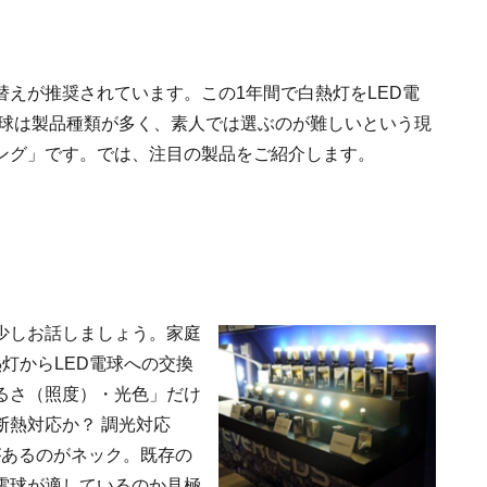
替えが推奨されています。この1年間で白熱灯をLED電
電球は製品種類が多く、素人では選ぶのが難しいという現
リング」です。では、注目の製品をご紹介します。
少しお話しましょう。家庭
灯からLED電球への交換
るさ（照度）・光色」だけ
断熱対応か？ 調光対応
があるのがネック。既存の
電球が適しているのか見極