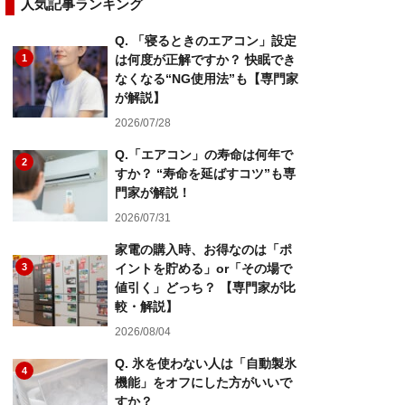
人気記事ランキング
Q. 「寝るときのエアコン」設定
1
は何度が正解ですか？ 快眠でき
なくなる“NG使用法”も【専門家
が解説】
2026/07/28
Q.「エアコン」の寿命は何年で
2
すか？ “寿命を延ばすコツ”も専
門家が解説！
2026/07/31
家電の購入時、お得なのは「ポ
3
イントを貯める」or「その場で
値引く」どっち？ 【専門家が比
較・解説】
2026/08/04
Q. 氷を使わない人は「自動製氷
4
機能」をオフにした方がいいで
すか？