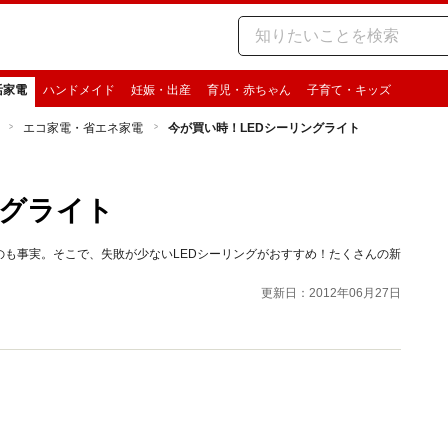
活家電
ハンドメイド
妊娠・出産
育児・赤ちゃん
子育て・キッズ
エコ家電・省エネ家電
今が買い時！LEDシーリングライト
ングライト
のも事実。そこで、失敗が少ないLEDシーリングがおすすめ！たくさんの新
更新日：2012年06月27日