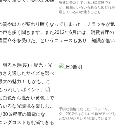
急速に普及しているLED電球です
が、種類がいろいろあるためどれが
適しているのか迷うことも…
光の質や出方が変わり暗くなってしまった、チラツキが気
声も多く聞きます。また2012年6月には、消費者庁の
措置命令を受けた、というニュースもあり、知識が無い
。明るさ(照度)・配光・光
数さえ適したサイズを選べ
最大の魅力！ しかも、こ
もうれしいポイント。明
な白色から温かい黄色まで
ろいろな光環境を楽しむこ
手頃な価格になったLEDシーリン
30％程度の節電にな
グ、2012年はさらに性能がアップし
た製品がいろいろ登場しています
ニングコストも削減できる