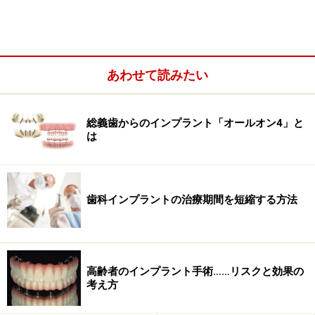
あわせて読みたい
歯科インプラントの10年生存率はおおむね95%以上と言
総義歯からのインプラント「オールオン4」と
われています。また、周囲の歯肉や上部構造が健全に機
は
能している成功率も90%以上と言われています。ただ
し、術者の治療技術や考え方、インプラントシステム、
患者様の環境によって大きく結果が異なる事も事実で
歯科インプラントの治療期間を短縮する方法
す。
何らかの理由で歯を失うことになったわけですから、歯
科インプラントを支えるための十分な骨量が不足してい
高齢者のインプラント手術……リスクと効果の
ることも多く、その場合は骨造成を行う事もあります。
考え方
大きく不足している場合は、まず骨造成のみを行ってか