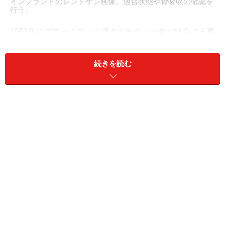
インプラントのレントゲン画像。適合状態や骨吸収の確認を
行う。
1952年にブローネマルク博士がチタンと骨が結合する事
を発見し1962年から本格的にインプラント治療が始ま
り、1980年前後から歯科インプラントが積極的に行われ
続きを読む
るようになりました。近年、日本でもようやく欠損補綴
のオプションの１つとして認知されてきています。歯科
インプラントとは、実はこんなに長い歴史がある確立さ
れた治療法なのです。