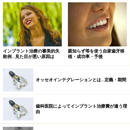
ら改めて歯科インプラント埋入を別の機会に行うステー
ジドアプローチで行います。また、条件がそろった場合
には抜歯と同時にインプラント埋入をし、不足部分に同
時に骨造成を行う抜歯即時埋入という方法も最近では増
えてきています。
インプラント治療の審美的失
親知らず等を使う自家歯牙移
敗例…見た目が悪い原因は
植・成功率・予後
オッセオインテグレーションとは…定義・期間
歯科医院によってインプラント治療費が違う理
由