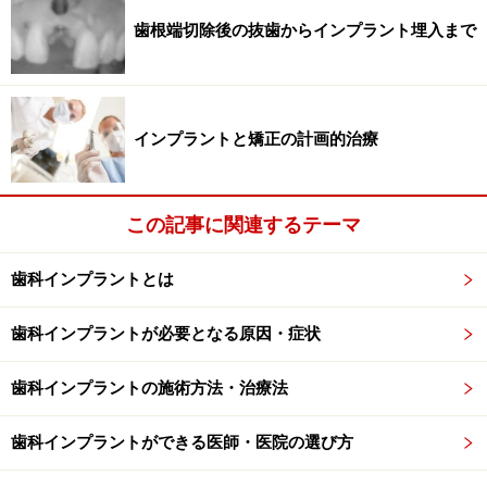
歯根端切除後の抜歯からインプラント埋入まで
最近では、機能回復のための歯科インプラント治療だけ
でなく、審美的要求も高くなってきているために、周囲
の天然歯との色や形態の調和が求められるようになりま
した。欠損部分の歯肉は痩せてしまうことが多いので、
インプラントと矯正の計画的治療
ボリュームアップのための軟組織移植を行う事も高いゴ
ールを目指すためには必要不可欠となってきています。
この記事に関連するテーマ
歯科インプラントとは
歯科インプラントの一般的な治療の流れ
１．インプラント埋入
歯科インプラントが必要となる原因・症状
適切なサイズのインプラント体を顎骨に埋め込みます。
歯科インプラントの施術方法・治療法
完全に歯肉を覆い改めて貫通させるのを２回法、最初か
ら貫通させる方法を１回法といいます。部位や個人で骨
歯科インプラントができる医師・医院の選び方
質に大きな違いがありますので、環境に合わせた術式が
重要です。