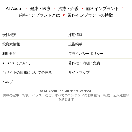
で固定する方法と、ネジで固定する方法があります。ま
>
>
>
>
All About
健康・医療
治療・介護
歯科インプラント
>
た、アタッチメントと言われるものを装着して、着脱式
歯科インプラントとは
歯科インプラントの特徴
の入れ歯に固定するオーバーデンチャーというタイプも
あります。
会社概要
採用情報
投資家情報
広告掲載
５．予後メンテナンス
利用規約
プライバシーポリシー
日常のセルフケアだけでなく、歯科衛生士によるプロフ
All Aboutについて
著作権・商標・免責
ェッショナルケアを定期的に行う事をお勧めします。イ
ンプラントは天然歯にある歯根膜という緩衝材がないた
当サイトの情報についての注意
サイトマップ
め、骨にダイレクトに荷重がかかります。また、天然歯
ヘルプ
の歯周病と同じようなペリインプラントタイティスとい
© All About, Inc. All rights reserved.
掲載の記事・写真・イラストなど、すべてのコンテンツの無断複写・転載・公衆送信等
う周囲組織の炎症も起きる可能性もありますのでメンテ
を禁じます
ナンスはとても重要です。
口腔全体を診て歯科インプラントの治療を