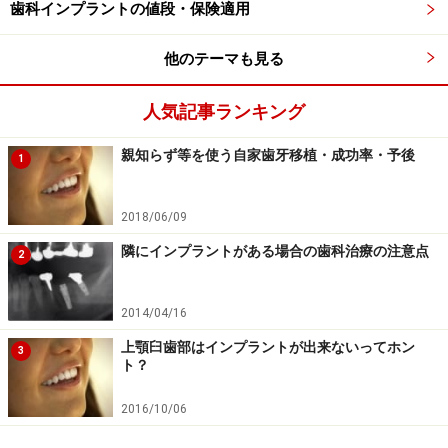
歯科インプラントの値段・保険適用
２．骨結合（オステオインテグレーション）
他のテーマも見る
チタンと歯槽骨は下顎で約２ヵ月、上顎で約３ヵ月で骨
結合します。骨補填をした場合は更に数カ月待たなけれ
人気記事ランキング
ばならなくなることもあります。
親知らず等を使う自家歯牙移植・成功率・予後
1
３．上部構造の印象・咬合採得（型採りとかみ合わせ高
2018/06/09
さの決定）
インプラント体と上部構造をつなぐアバットメントを同
隣にインプラントがある場合の歯科治療の注意点
2
時に製作する方法と、アバットメントを先に固定してか
ら製作する方法があります。また、アバットメントとイ
2014/04/16
ンプラント体が一体化している１ピースタイプもありま
上顎臼歯部はインプラントが出来ないってホン
3
す。
ト？
2016/10/06
４．装着
アバットメントを適正トルクで固定し上部構造を接着剤