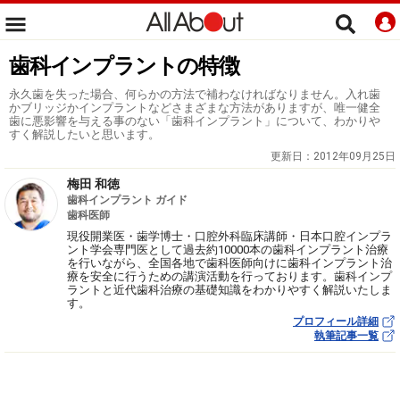
歯科インプラントの特徴
永久歯を失った場合、何らかの方法で補わなければなりません。入れ歯
かブリッジかインプラントなどさまざまな方法がありますが、唯一健全
歯に悪影響を与える事のない「歯科インプラント」について、わかりや
すく解説したいと思います。
更新日：
2012年09月25日
梅田 和徳
歯科インプラント ガイド
歯科医師
現役開業医・歯学博士・口腔外科臨床講師・日本口腔インプラ
ント学会専門医として過去約10000本の歯科インプラント治療
を行いながら、全国各地で歯科医師向けに歯科インプラント治
療を安全に行うための講演活動を行っております。歯科インプ
ラントと近代歯科治療の基礎知識をわかりやすく解説いたしま
す。
プロフィール詳細
執筆記事一覧