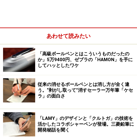
急須の蓋を逆さまにして茶缶を乗せると収まりがとても良い
あわせて読みたい
この「旅持ち茶器」を使っていて、好きだなと思ったの
は、収納時に宝瓶の蓋を逆さにして、その上に茶缶を乗
せる収納時のスタイル。これで、キレイに上部が平らに
「高級ボールペンとはこういうものだったの
か」5万9400円、ゼブラの「HAMON」を手に
なって、しっかりと全体を纏めて収納できます。茶巾で
してハッとしたワケ
包んで巾着袋に入れるという二重に包むスタイルも、カ
バンに放り込みやすいし、そのまま持ち出す事も出来
従来の消せるボールペンとは消し方が全く違
て、良い感じです。
う。“剥がし取って”消すセーラー万年筆「ケセ
ラ」の面白さ
「LAMY」のデザインと「クルトガ」の技術を
活かしたコラボシャーペンが登場。三菱鉛筆に
開発秘話を聞く