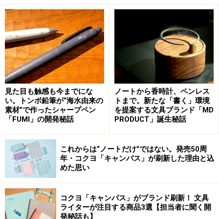
見た目も触感も今までにな
ノートから香時計、ペンレス
い。トンボ鉛筆が“海水由来の
トまで。新たな「書く」環境
素材”で作ったシャープペン
を提案する文具ブランド「MD
茶杯は急須にぴったりと入る。大振りなのでたっぷり飲める
「FUMI」の開発秘話
PRODUCT」誕生秘話
茶杯が、こういう旅用の茶器としては大きめなのも良い
ですね。お茶は、ゴクリと飲みたい物なので、あまり小
これからは“ノートだけ”ではない。発売50周
さな茶杯だと味気なく感じてしまいます。まあ、温度を
年・コクヨ「キャンパス」が刷新した理由と込
めた思い
低めに入れたお茶を少量、舐めるように飲むと、強く甘
味を感じたりするのですが、それはお茶の味というよ
コクヨ「キャンパス」がブランド刷新！ 文具
り、人間の味覚の問題です。お茶をお茶として味わうな
ライターが注目する商品3選【担当者に聞く開
ら、ある程度の温度で、しっかりと飲める分量で味わい
発秘話も】