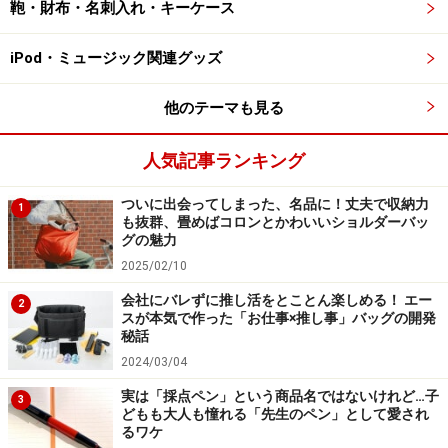
鞄・財布・名刺入れ・キーケース
iPod・ミュージック関連グッズ
他のテーマも見る
人気記事ランキング
ついに出会ってしまった、名品に！丈夫で収納力
1
も抜群、畳めばコロンとかわいいショルダーバッ
グの魅力
2025/02/10
会社にバレずに推し活をとことん楽しめる！ エー
2
スが本気で作った「お仕事×推し事」バッグの開発
秘話
2024/03/04
実は「採点ペン」という商品名ではないけれど…子
3
どもも大人も憧れる「先生のペン」として愛され
るワケ