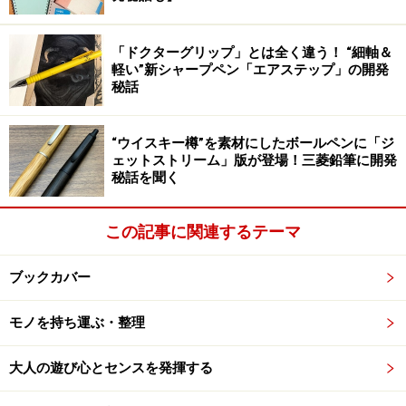
たいものです。その意味でも、この茶杯のサイズは悪く
ないのです。
「ドクターグリップ」とは全く違う！ “細軸＆
軽い”新シャープペン「エアステップ」の開発
秘話
次のページでは実際にお湯を沸かして飲んでみました。
“ウイスキー樽”を素材にしたボールペンに「ジ
※記事内容は執筆時点のものです。最新の内容をご確認くださ
ェットストリーム」版が登場！三菱鉛筆に開発
い。
秘話を聞く
この記事に関連するテーマ
次のページへ
1
/
2
ブックカバー
モノを持ち運ぶ・整理
大人の遊び心とセンスを発揮する