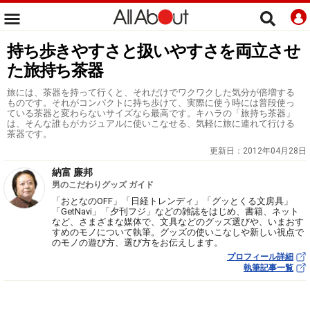
持ち歩きやすさと扱いやすさを両立させ
た旅持ち茶器
旅には、茶器を持って行くと、それだけでワクワクした気分が倍増する
ものです。それがコンパクトに持ち歩けて、実際に使う時には普段使っ
ている茶器と変わらないサイズなら最高です。キハラの「旅持ち茶器」
は、そんな誰もがカジュアルに使いこなせる、気軽に旅に連れて行ける
茶器です。
更新日：
2012年04月28日
納富 廉邦
男のこだわりグッズ ガイド
「おとなのOFF」「日経トレンディ」「グッとくる文房具」
「GetNavi」「夕刊フジ」などの雑誌をはじめ、書籍、ネット
など、さまざまな媒体で、文具などのグッズ選びや、いまおす
すめのモノについて執筆。グッズの使いこなしや新しい視点で
のモノの遊び方、選び方をお伝えします。
プロフィール詳細
執筆記事一覧