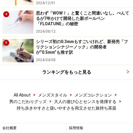
2024/12/01
思わず「WOW！」と驚くこと間違いなし。ぺんて
4
るが7年かけて開発した新ボールペン
「FLOATUNE」の秘密
2024/08/12
シリーズ初の0.3mmもすごいけれど、新発売「フ
5
リクションシナジーノック」の開発者
が“0.5mm”も推す訳
2024/04/08
ランキングをもっと見る
>
>
>
All About
メンズスタイル
メンズコレクション
>
>
男のこだわりグッズ
大人の遊び心とセンスを発揮する
持ち歩きやすさと扱いやすさを両立させた旅持ち茶器
会社概要
採用情報