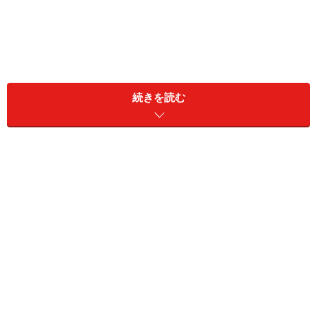
続きを読む
旅用の携帯茶器の基本は、急須の中に茶杯を収納して、
それを巾着袋に収納して持ち歩けるようにしたタイプ。
キハラの「旅持ち茶器」も、その伝統的なスタイルを踏
襲しています。このスタイルの良さは、茶器を無理に小
さく作る事なく、通常のサイズのままコンパクトに持ち
歩ける事でしょう。急須に把手のない宝瓶を使うのも基
本パターンですが、日本茶の場合、熱湯は使わないの
で、宝瓶で十分なのです。氷出しとかも楽しめますし。
通常のサイズの茶器をコンパクトに纏める