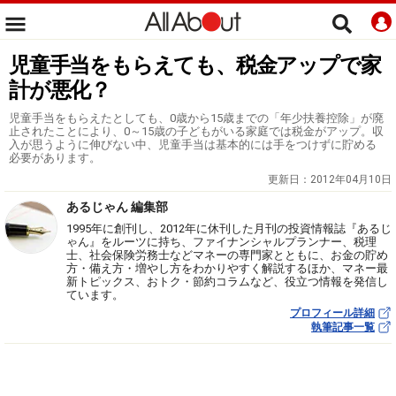
児童手当をもらえても、税金アップで家
計が悪化？
児童手当をもらえたとしても、0歳から15歳までの「年少扶養控除」が廃
止されたことにより、0～15歳の子どもがいる家庭では税金がアップ。収
入が思うように伸びない中、児童手当は基本的には手をつけずに貯める
必要があります。
更新日：
2012年04月10日
あるじゃん 編集部
1995年に創刊し、2012年に休刊した月刊の投資情報誌『あるじ
ゃん』をルーツに持ち、ファイナンシャルプランナー、税理
士、社会保険労務士などマネーの専門家とともに、お金の貯め
方・備え方・増やし方をわかりやすく解説するほか、マネー最
新トピックス、おトク・節約コラムなど、役立つ情報を発信し
ています。
プロフィール詳細
執筆記事一覧