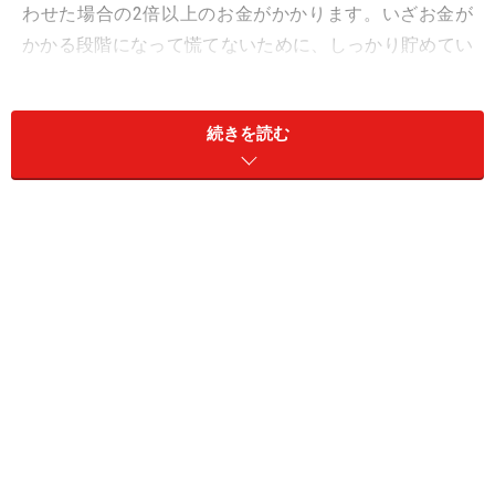
わせた場合の2倍以上のお金がかかります。いざお金が
かかる段階になって慌てないために、しっかり貯めてい
きたいですね。
続きを読む
子どものお金どう貯める？ 次ページで「コツ」をお伝え
します！
取材・文／西山美紀 監修／畠中雅子（ファイナンシャ
ル・プランナー） イラスト／本山浩子
※記事内容は執筆時点のものです。最新の内容をご確認くださ
い。