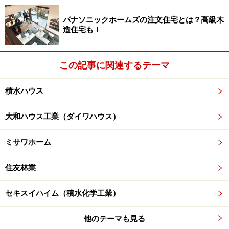
す。2012年2月にはその搭載実績が評価されて、「ギネ
ス世界記録」に認定されました。
パナソニックホームズの注文住宅とは？高級木
造住宅も！
さて、セキスイハイムが現在、PVに次いで搭載を進めて
いるのが、HEMS（ホームエネルギーマネジメントシス
この記事に関連するテーマ
テム）と家庭用蓄電池の搭載です。これらについてもPV
同様、いち早く取り組んでおり、HEMSは累計25000
積水ハウス
棟、蓄電池は累計5000棟（いずれも2013年9月末現在）
に搭載し、業界トップを走っています。
大和ハウス工業（ダイワハウス）
ミサワホーム
このうちHEMSの名称は
「スマートハイム・ナビ」
。一
般的なHEMSは電気やガスなどのエネルギーの需要と供
住友林業
給を「見える化」するだけですが、同社のHEMSは電力
の需給状況を光熱費というかたちで表したり、クラウド
セキスイハイム（積水化学工業）
というIT技術を用いて、ユーザーに光熱費に関するコン
サルティングサービスを提供している点に特徴がありま
他のテーマも見る