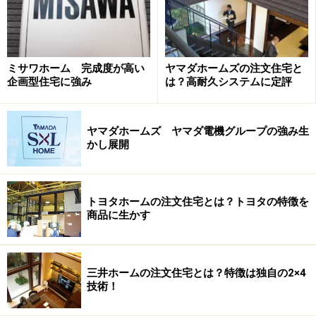
量は3kwを超える程度ですが、同社の場合は4.78kw。
「光熱費ゼロ住宅」を達成している住宅も7割に達して
います。
ミサワホーム 完成度が高い
ヤマダホームズの注文住宅と
企画型住宅に強み
は？高耐久システムに定評
太陽光発電システム累計搭載数がギネス世
界記録に認定
ヤマダホームズ ヤマダ電機グループの強み生
かし展開
セキスイハイムが近年搭載を積極化している「スマートハイ
トヨタホームの注文住宅とは？トヨタの特徴を
ム・ナビ」。 ユーザーと同社が常時インターネットでつな
がっており、ユーザーは省エネや節電の具体的なアドバイス
商品に生かす
を受けられる（クリックすると拡大します）
ところで、PV累計12万棟という数字をわかりやすく説明
三井ホームの注文住宅とは？特徴は独自の2×4
すると、その発電容量は世界的にみて8位（2009年末時
技術！
点）。これはフランスに次ぐレベルにあたるといいま