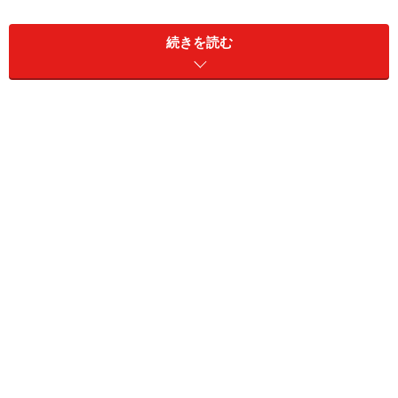
続きを読む
住宅のエコアイテムの代表格である太陽光発電システム。セ
キスイハイムの建物はフラット屋根が主流であるため、大容
量を搭載しやすいというメリットがあるのが魅力の一つだ
PVの標準搭載をスタートしたのは1998年。この当時は
環境保護の必要性がいわれ始めた頃で、政府による設置
に対する補助金もありませんでしたが、そんな環境の中
でも経営努力によって標準化し、以降、継続的に搭載を
進めてきたのです。
要するに、まだPVの設置価格が高額だった時代から、積
極的に搭載を進めてきたということ。今でこそ、ハウス
メーカーに限らず、様々な業界で「環境」を事業の柱と
位置づける企業が増えてきました。セキスイハイムはそ