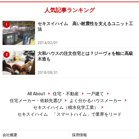
す。
人気記事ランキング
一方、蓄電池はPVで発電した電力を貯めておくことで、
セキスイハイム 高い耐震性を支えるユニット工
1
電力会社から購入する電気の使用を減らすことができ、
法
割安な深夜電力で蓄電もできますから光熱費の削減が可
2014/02/01
能になります。さらに、停電時にも電気を確保できます
から、通常のレベルに近い暮らしを維持でき、安心安全
大和ハウスの注文住宅とは？ジーヴォを軸に高級
2
木造も
も確保できます。
2018/08/31
PVと蓄電池をHEMSで最適に運用し、さらにコンサルテ
ィングによりユーザーが無理せずエコで経済的な生活を
>
>
>
All About
住宅・不動産
一戸建て
可能にするのが、セキスイハイムが供給する「スマート
>
>
住宅メーカー・依頼先選び
よく分かるハウスメーカー
ハイム」が目指すところ。最近ではPVの大容量化を進め
>
セキスイハイム（積水化学工業）
ており、10kw超のPVを搭載しZEH仕様とした
「ミライ
セキスイハイム 「スマートハイム」で業界をリード
クラス」
、
「スマート・パワーステーション」
などの商
品の供給にも力を入れています。
会社概要
採用情報