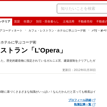
ンテリア
賃貸
街選び
別荘・田舎暮らし
土地活用
不動産売却
不動産
アコーディネート
カフェ・レストラン・ホテルに学ぶコーデ術
パリ・オペラ
・ホテルに学ぶコーデ術
トラン「L’Opera」
した。歴史的建造物に指定されているガルニエ宮、建築規制をクリアしたガ
。
更新日：2012年01月30日
体験に基づくさまざまな知識がいっぱい！なんだかんだと言っても根底はイ
プロフィール詳細
執筆記事一覧