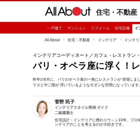
住宅・不動産
一戸建て
マンション
リフォーム
住宅設備
イ
All About
住宅・不動産
インテリア
インテリ
インテリアコーディネート
／カフェ・レストラン
パリ・オペラ座に浮く！レス
昨年の6月に、パリのオペラ座の一角にレストランが 登場しま
ラスと中二階が 浮いているようなモダンな空間になっています
菅野 民子
インテリアスタイル実例 ガイド
二級建築士
住宅設計・インテリアに携わりウ～ン10年、プロ
ンテリアのことを考えるのが大好きです。