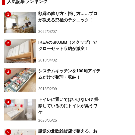
人気記事ランキング
額縁の飾り方・掛け方……プロ
1
が教える究極のテクニック！
2022/03/07
IKEAのSKUBB（スクッブ）で
2
クローゼット収納が激変！
2018/04/02
システムキッチンを100均アイテ
3
ムだけで整理・収納！
2018/02/09
トイレに置いてはいけない!? 掃
4
除しているのにトイレが臭うワ
ケ
2020/05/25
話題の北欧雑貨店で整える、お
5