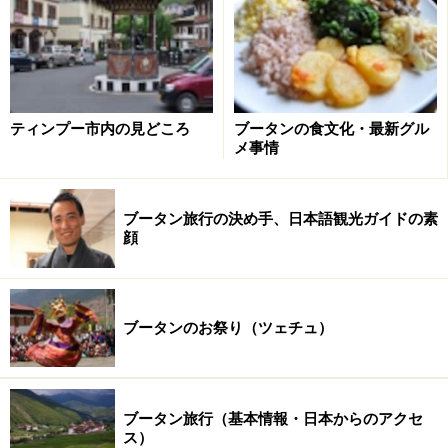
ティンプー市内の見どころ
ブータンの食文化・最新グル
パロにあるタクツァン僧院
メ事情
プナカ
ブータン旅行の決め手、日本語観光ガイドの素
プナカは1955年に首都がティンプーに遷都されるまでは
顔
首都であった、古都の町です。標高がティンプーやパロ
よりも低く、約1200mということからも避寒地としての
一面もあります。地理的には父川と母川という二つの川
ブータンのお祭り（ツェチュ）
が合流するところにあり、まさに合流点にプナカゾンと
いう僧院と行政施設を兼ねた城塞が存在します。川べり
に存在するプナカゾンの風景は、旅行者に取っては絶好
ブータン旅行（基本情報・日本からのアクセ
の写真スポットになっております。
ス）