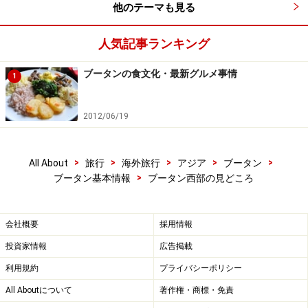
他のテーマも見る
人気記事ランキング
ブータンの食文化・最新グルメ事情
1
2012/06/19
>
>
>
>
>
All About
旅行
海外旅行
アジア
ブータン
>
ブータン基本情報
ブータン西部の見どころ
会社概要
採用情報
投資家情報
広告掲載
利用規約
プライバシーポリシー
All Aboutについて
著作権・商標・免責