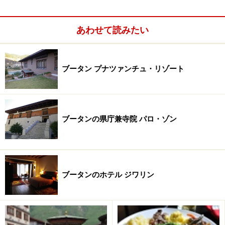
ロ郊外には、ブータンへ仏教が入ってきた場所といわれ
るタクツァン僧院もあります。この僧院は山の断崖絶壁
あわせて読みたい
に位置しており、麓から片道約２時間のハイキングで到
達できる位置にあります。ブータンに仏教を伝えられた
とされているパトマサンババは、８世紀頃に空飛ぶトラ
ブータン プナツァンチュ・リゾート
に乗ってインドからこの地にたどり着いたとされている
ことから、別名「虎の巣（Tiger's Nest）」とも呼ばれて
います。
ブータンの県庁兼寺院 パロ・ゾン
ブータンのホテル ジワリン