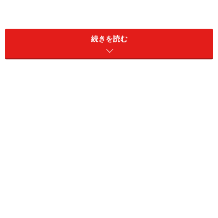
続きを読む
ティンプーの街並み
パロ
パロは国際空港のある町であることからも、お土産屋や
旅行客向けのレストランも多くそろっています。またパ