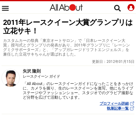
2011年レースクイーン大賞グランプリは
立花サキ！
カスタムカーの祭典「東京オートサロン」で「日本レースクイーン大
賞」授与式とグランプリの発表があり、2011年グランプリに「レーシン
グミクサポーターズ」と、「アップガレージドリフトエンジェルス」を
兼任した立花サキちゃんが選ばれました。
更新日：
2012年01月15日
矢沢 隆則
レースクイーン ガイド
「All About」のレースクイーンガイドになったことをきっかけ
に、カメラを握り、生のレースクイーンを激写。他にもライブ
ステージやファッションショー、スタジオでのグラビア撮影な
ど分野を広げて活動しています。
プロフィール詳細
執筆記事一覧