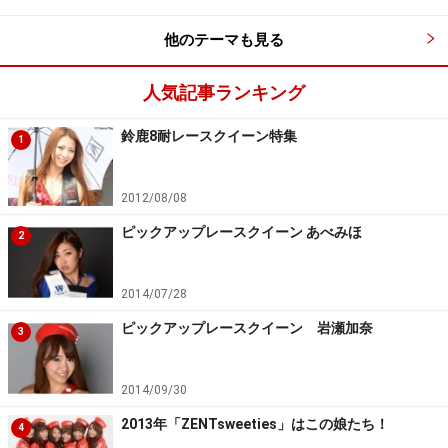
他のテーマも見る
人気記事ランキング
鈴鹿8耐レースクイーン特集
1
2012/08/08
ピックアップレースクイーン あべみほ
2
2014/07/28
美波千夏ちゃんと立花サキちゃん
ピックアップレースクイーン 岩瀬加奈
3
2014/09/30
2013年「ZENTsweeties」はこの娘たち！
4