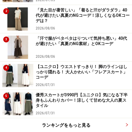
2026/07/03
「見た目が暑苦しい」「着ると汗がダラダラ」40
2
代が避けたい真夏のNGコーデ！涼しくなるOKコー
デは？
2026/08/06
「汗で服がベタベタはりついて気持ち悪い」40代
3
が避けたい「真夏のNG素材」とOKコーデ
2026/08/06
【ユニクロ】ウエストすっきり！ 脚のラインはし
4
っかり隠れる！ 大人かわいい「フレアスカート」
コーデ
2026/07/31
優秀スカートが3990円【ユニクロ】気になる下半
5
身もふんわりカバー！涼しくて甘めな大人の夏ス
タイル
2026/07/31
ランキングをもっと見る