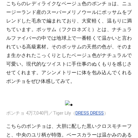
こちらのレディライクなベージュ色のポンチョは、ニュ
ージーランド産のスーパーメリノウールにポッサムをブ
レンドした毛糸で編まれており、大変軽く、温もりに満
ちています。ポッサム（フクロネズミ）とは、ナチュラ
ルファイバーの中では地球上で一番軽くて温かいと言わ
れている高級素材。そのポッサムの天然の色が、そのま
ま生かされたこっくりとしたベージュ色がナチュラルで
可愛い。現代的なツイストに手仕事のぬくもりを感じさ
せてくれます。アシンメトリーに体を包み込んでくれる
ポンチョをぜひ体感してみて。
ポンチョ 4万7,040円／Tiger Lily（
DRESS DRESS
）
こちらのポンチョは、大胆に配した黒いクロスモチーフ
と、中央のユリ柄が特徴。ベースカラーは温かみのある