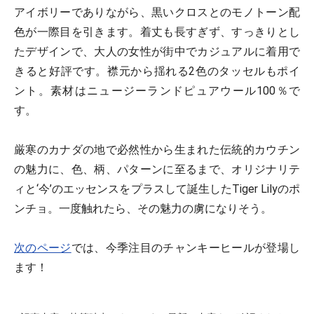
アイボリーでありながら、黒いクロスとのモノトーン配
色が一際目を引きます。着丈も長すぎず、すっきりとし
たデザインで、大人の女性が街中でカジュアルに着用で
きると好評です。襟元から揺れる2色のタッセルもポイ
ント。素材はニュージーランドピュアウール100％で
す。
厳寒のカナダの地で必然性から生まれた伝統的カウチン
の魅力に、色、柄、パターンに至るまで、オリジナリテ
ィと‘今’のエッセンスをプラスして誕生したTiger Lilyのポ
ンチョ。一度触れたら、その魅力の虜になりそう。
次のページ
では、今季注目のチャンキーヒールが登場し
ます！