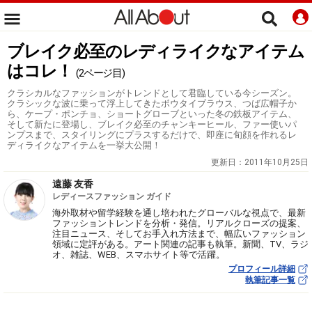
ブレイク必至のレディライクなアイテム
はコレ！
(2ページ目)
クラシカルなファッションがトレンドとして君臨している今シーズン。
クラシックな波に乗って浮上してきたボウタイブラウス、つば広帽子か
ら、ケープ・ポンチョ、ショートグローブといった冬の鉄板アイテム、
そして新たに登場し、ブレイク必至のチャンキーヒール、ファー使いパ
ンプスまで、スタイリングにプラスするだけで、即座に旬顔を作れるレ
ディライクなアイテムを一挙大公開！
更新日：
2011年10月25日
遠藤 友香
レディースファッション ガイド
海外取材や留学経験を通し培われたグローバルな視点で、最新
ファッショントレンドを分析・発信。リアルクローズの提案、
注目ニュース、そしてお手入れ方法まで、幅広いファッション
領域に定評がある。アート関連の記事も執筆。新聞、TV、ラジ
オ、雑誌、WEB、スマホサイト等で活躍。
プロフィール詳細
執筆記事一覧