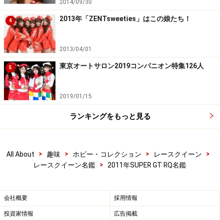
2014/09/30
2013年「ZENTsweeties」はこの娘たち！
4
2013/04/01
東京オートサロン2019コンパニオン特集126人
5
2019/01/15
ランキングをもっと見る
>
>
>
>
All About
趣味
ホビー・コレクション
レースクイーン
>
レースクイーン名鑑
2011年SUPER GT RQ名鑑
会社概要
採用情報
投資家情報
広告掲載