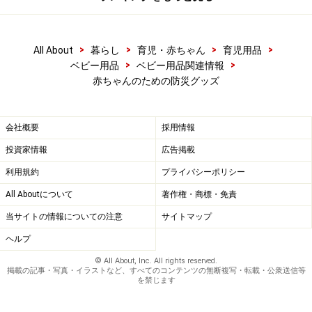
>
>
>
>
All About
暮らし
育児・赤ちゃん
育児用品
>
>
ベビー用品
ベビー用品関連情報
赤ちゃんのための防災グッズ
会社概要
採用情報
投資家情報
広告掲載
利用規約
プライバシーポリシー
All Aboutについて
著作権・商標・免責
当サイトの情報についての注意
サイトマップ
ヘルプ
© All About, Inc. All rights reserved.
掲載の記事・写真・イラストなど、すべてのコンテンツの無断複写・転載・公衆送信等
を禁じます