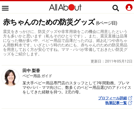
赤ちゃんのための防災グッズ
(6ページ目)
震災をきっかけに、防災グッズや非常用袋をこの機会に用意したという
方も多いかと思います（私もそのひとりです）。また、震災直後は品薄
になった物が多い中、ベビー用品で品薄だったのは、紙おむつや赤ちゃ
ん用飲料水です。いざという時のためにも、赤ちゃんのための防災用品
を用意しておく方が安心ですね。ママ・パパが常備しておきたい防災グ
ッズをご紹介します。
更新日：
2011年05月12日
田中 梨香
ベビー用品 ガイド
某大手ベビー用品専門店のスタッフとして7年間勤務。プレマ
マやパパ・ママ向けに、数多くのベビー用品選びのアドバイス
をしてきた経験を持つ。2児の母。
プロフィール詳細
執筆記事一覧