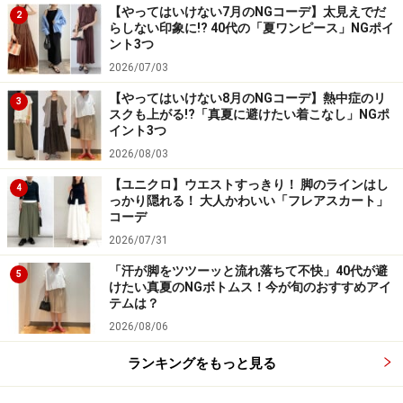
【やってはいけない7月のNGコーデ】太見えでだ
2
らしない印象に!? 40代の「夏ワンピース」NGポイ
ント3つ
2026/07/03
【やってはいけない8月のNGコーデ】熱中症のリ
3
スクも上がる!?「真夏に避けたい着こなし」NGポ
イント3つ
2026/08/03
【ユニクロ】ウエストすっきり！ 脚のラインはし
4
っかり隠れる！ 大人かわいい「フレアスカート」
コーデ
2026/07/31
「汗が脚をツツーッと流れ落ちて不快」40代が避
5
けたい真夏のNGボトムス！今が旬のおすすめアイ
テムは？
2026/08/06
ランキングをもっと見る