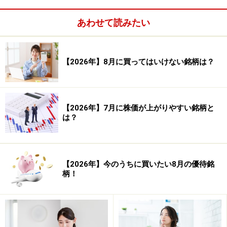
あわせて読みたい
【2026年】8月に買ってはいけない銘柄は？
システムトレードの達人
勝率： 52.33 ％
勝ち数： 46,959 回
【2026年】7月に株価が上がりやすい銘柄と
は？
負け数： 42,783 回
引き分け数： 2,013 回
合計損益（率）： 191,787.16 ％ 平均損益（率）：
【2026年】今のうちに買いたい8月の優待銘
柄！
2.09 ％
合計利益（率）： 463,805.35 ％ 平均利益（率）：
9.88 ％
合計損失（率）： -272,018.19 ％ 平均損失