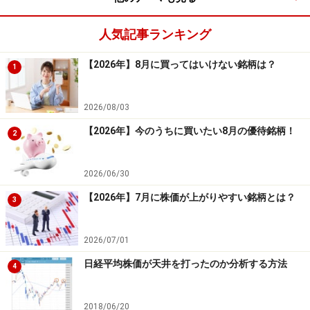
機器といった業種に資金が集まりやすく、株価が上がり
やすい
と考えられます。これらの業種に注目すること
人気記事ランキング
で、リスクが低く、リターンの高い投資ができると期待
できるでしょう。
【2026年】8月に買ってはいけない銘柄は？
1
【完全無料】当コラムで使用している株式投資ソフトの
2026/08/03
フリー版を無料でプレゼントします。先着順ですのでお
【2026年】今のうちに買いたい8月の優待銘柄！
2
早めにお受け取りください。
2026/06/30
（このテーマでの検証については、
【システムトレード
の達人】
を使って検証しています。記事の内容に関して
【2026年】7月に株価が上がりやすい銘柄とは？
3
は万全を期しておりますが、その内容の正確性および安
全性、利用者にとっての有用性を保証するものではあり
2026/07/01
ません。当社及び関係者は一切の責任を負わないものと
日経平均株価が天井を打ったのか分析する方法
4
します。投資判断はご自身の責任でお願いします）
※記事内容は執筆時点のものです。最新の内容をご確認くださ
2018/06/20