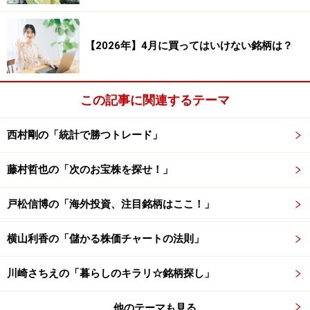
（株式組み入れ比率の調整）で日本株を買いやすい傾向
にある点
【2026年】4月に買ってはいけない銘柄は？
が挙げられます。次に勝ちトレード数の多かった銘柄を
見てみましょう。
この記事に関連するテーマ
西村剛の「統計で勝つトレード」
4月相場で勝ちトレード数の多かった銘柄一
藤村哲也の「次のお宝株を探せ！」
覧
戸松信博の「海外投資、注目銘柄はここ！」
横山利香の「儲かる株価チャートの法則」
システムトレードの達人
川崎さちえの「暮らしのキラリ☆銘柄探し」
図を見ると、「IMV＜7760＞」「スター精密＜7718＞」
「小田原機器＜7314＞」など、
精密機器や機器、輸送用
他のテーマも見る