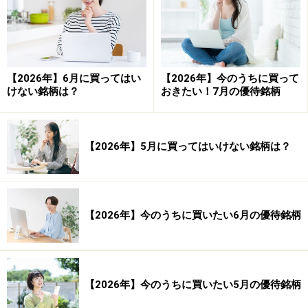
（率）： -6.36 ％
プロフィット・ファクター（合計利益÷合計損失）：
1.705
【2026年】6月に買ってはい
【2026年】今のうちに買って
平均保持日数： 28.15 日
けない銘柄は？
おきたい！7月の優待銘柄
勝率52％、平均損益率+2.09％とかなりの好成績です。
4
月は他の月と比べて株式投資に適している月と言えるで
【2026年】5月に買ってはいけない銘柄は？
しょう。
このような結果となった背景としては、
・3月末（年度末）に企業が保有する株式や投資信託を
【2026年】今のうちに買いたい6月の優待銘柄
いったん売却し、決算書に載らないようにする傾向にあ
るため、それらの企業による買戻しが4月はおこりやす
い点
【2026年】今のうちに買いたい5月の優待銘柄
・年金・生保などの機関投資家が年度始めのリバランス