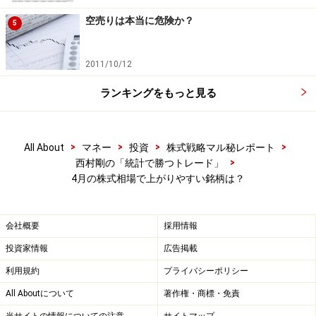
い。
空売りは本当に危険か？
5
2011/10/12
ランキングをもっと見る
>
>
>
>
All About
マネー
投資
株式戦略マル秘レポート
>
西村剛の「統計で勝つトレード」
4月の株式相場で上がりやすい銘柄は？
会社概要
採用情報
投資家情報
広告掲載
利用規約
プライバシーポリシー
All Aboutについて
著作権・商標・免責