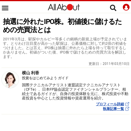
抽選に外れたIPO株。初値後に儲けるた
めの売買法とは
2011年3月は、駅探やカルビー等多くの銘柄の新規上場が予定されていま
す。とりわけ注目度が高かった駅探は、公募価格に対して約2倍の初値を
つけました。とは言え、IPO株は抽選に外れたら上場を待って取引するし
かありません。初値がついた後、IPO株で儲けるための売買方法を解説し
ます。
更新日：
2011年03月10日
横山 利香
投資をはじめてみよう ガイド
国際テクニカルアナリスト連盟認定テクニカルアナリスト
（CFTe）、日本FP協会認定ファイナンシャルプランナー、相
続士であるガイドが、自身の投資体験を元に、株式投資や不動
産投資を中心とした投資情報や資産運用を紹介。
プロフィール詳細
執筆記事一覧