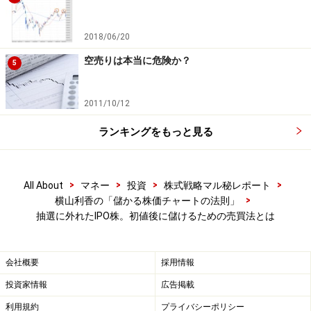
2018/06/20
空売りは本当に危険か？
5
2011/10/12
ランキングをもっと見る
>
>
>
>
All About
マネー
投資
株式戦略マル秘レポート
>
横山利香の「儲かる株価チャートの法則」
抽選に外れたIPO株。初値後に儲けるための売買法とは
会社概要
採用情報
投資家情報
広告掲載
利用規約
プライバシーポリシー