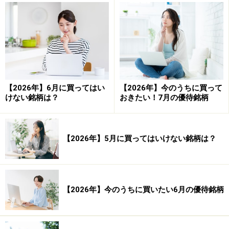
では、トヨタ自動車（7203）のチャートを見てみましょ
う。
トヨタ自動車チャート。Yahoo!ファイナンスより。拡大画像
あり
【2026年】6月に買ってはい
【2026年】今のうちに買って
けない銘柄は？
おきたい！7月の優待銘柄
トヨタ自動車（7203）のチャートは、過去の株価の動き
が表示されていますね。一方、駅探（3646）のチャート
は上場後間もないため、過去の値動きはわずかしか表示
【2026年】5月に買ってはいけない銘柄は？
されていません。つまり、IPO株のチャートは上場後間
もないために、過去の値動きを参考に今後の値動きを予
測することは難しいと言わざるを得ないのです。
【2026年】今のうちに買いたい6月の優待銘柄
では、IPO株の取引で儲けるためにはどのようなチャー
ト分析がよいのでしょうか。次のページで解説していき
ます。