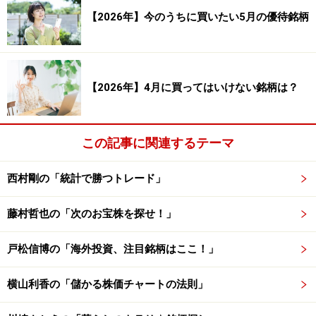
【2026年】今のうちに買いたい5月の優待銘柄
※記事内容は執筆時点のものです。最新の内容をご確認くださ
い。
【2026年】4月に買ってはいけない銘柄は？
次のページへ
1
/
2
この記事に関連するテーマ
西村剛の「統計で勝つトレード」
藤村哲也の「次のお宝株を探せ！」
戸松信博の「海外投資、注目銘柄はここ！」
横山利香の「儲かる株価チャートの法則」