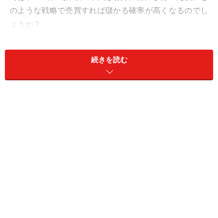
のような戦略で売買すれば儲かる確率が高くなるのでし
ょうか？
続きを読む
駅探とトヨタ自動車のチャートの違い
では、注目を集めた駅探（3646）のチャートを見てみま
しょう。駅探（3646）のチャートを見て、いつもと違う
点があることがわかりますか？