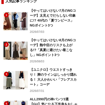
人気記事ランキング
【やってはいけない7月のNGコ
1
ーデ】太見えでだらしない印象
に!? 40代の「夏ワンピース」
NGポイント3つ
2026/07/03
【やってはいけない8月のNGコ
2
ーデ】熱中症のリスクも上が
る!?「真夏に避けたい着こな
し」NGポイント3つ
2026/08/03
【ユニクロ】ウエストすっき
3
り！ 脚のラインはしっかり隠れ
る！ 大人かわいい「フレアスカ
ート」コーデ
2026/07/31
ALL2990円の神パンツ3選
4
【GU】気になる下半身をおしゃ