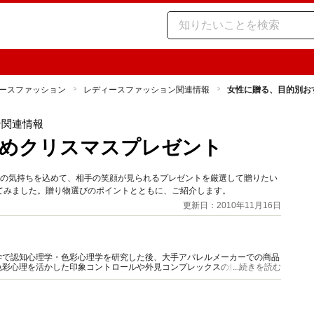
ースファッション
レディースファッション関連情報
女性に贈る、目的別お
ン関連情報
すめクリスマスプレゼント
謝の気持ちを込めて、相手の笑顔が見られるプレゼントを厳選して贈りたい
てみました。贈り物選びのポイントとともに、ご紹介します。
更新日：2010年11月16日
学で認知心理学・色彩心理学を研究した後、大手アパレルメーカーでの商品
色彩心理を活かした印象コントロールや外見コンプレックスの解消、服装で
...続きを読む
を絡めた情報発信に定評がある。