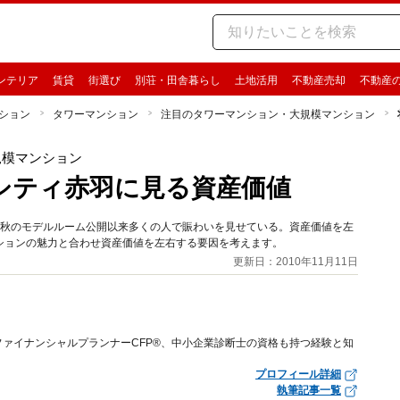
ンテリア
賃貸
街選び
別荘・田舎暮らし
土地活用
不動産売却
不動産
ション
タワーマンション
注目のタワーマンション・大規模マンション
規模マンション
シティ赤羽に見る資産価値
今秋のモデルルーム公開以来多くの人で賑わいを見せている。資産価値を左
ションの魅力と合わせ資産価値を左右する要因を考えます。
更新日：2010年11月11日
ァイナンシャルプランナーCFP®、中小企業診断士の資格も持つ経験と知
プロフィール詳細
執筆記事一覧