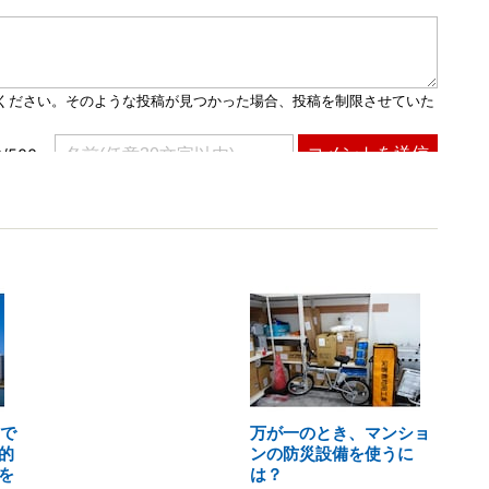
円で
万が一のとき、マンショ
的
ンの防災設備を使うに
を
は？