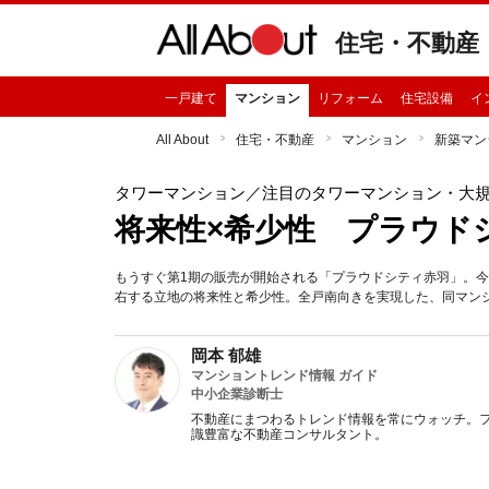
住宅・不動産
一戸建て
マンション
リフォーム
住宅設備
イ
All About
住宅・不動産
マンション
新築マン
タワーマンション
／注目のタワーマンション・大
将来性×希少性 プラウド
もうすぐ第1期の販売が開始される「プラウドシティ赤羽」。
右する立地の将来性と希少性。全戸南向きを実現した、同マン
岡本 郁雄
マンショントレンド情報 ガイド
中小企業診断士
不動産にまつわるトレンド情報を常にウォッチ。フ
識豊富な不動産コンサルタント。