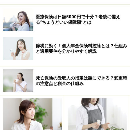
医療保険は日額5000円で十分？老後に備え
る“ちょうどいい保障額”とは
まとめ払いは確実にトクする
節税に効く！個人年金保険料控除とは？仕組み
と適用要件を分かりやすく解説
このケースでみると、年払いにするだけで、1年間で
1079円安くなります。10年では1万790円、20年では2万
1580円、30年では3万2370円安くなります。つまり、こ
死亡保険の受取人の指定は誰にできる？変更時
の分、おトクということですね。生命保険の保険料は、
の注意点と税金の仕組み
年齢・性別、保険金額などの契約条件で異なり、年払い
にしたときのおトクになる金額も異なります。でも、多
いか少ないかの違いはあっても、確実にトクします。
家族に必要な保障を得るための保険料は、各家庭にとっ
て、必要固定経費といえます。どうせ払わなければいけ