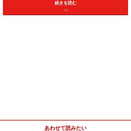
続きを読む
場合です。
●月払い 4871円
●1年間の保険料 5万8452円
●年払い保険料 5万7373円
●1年間の保険料と年払い保険料の差額 1079円
あわせて読みたい