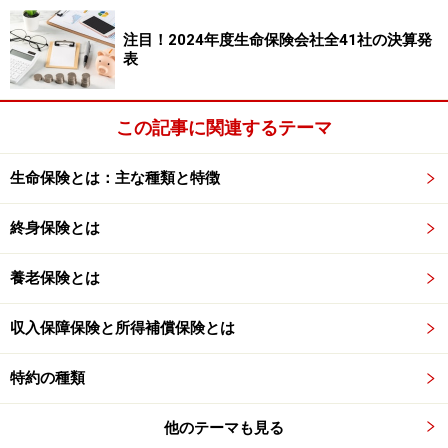
掲載情報の正確性・完全性については十分に配慮しております
が、その内容を保証するものではなく、これに基づく損失・損害
注目！2024年度生命保険会社全41社の決算発
などについて当社は一切の責任を負いません。
表
最新の情報や詳細については、必ず各金融機関やサービス提供者
の公式情報をご確認ください。
この記事に関連するテーマ
【編集部からのお知らせ】
・「家計」について、
アンケート（2026/8/31まで）
を実施
中です！
生命保険とは：主な種類と特徴
※抽選で20名にAmazonギフト券1000円分プレゼント
※謝礼付きの限定アンケートやモニター企画に参加が可能に
終身保険とは
なります
養老保険とは
収入保障保険と所得補償保険とは
特約の種類
他のテーマも見る