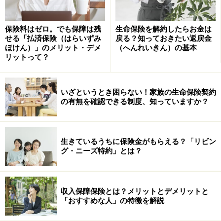
ないお金なら、それをできるだけ安くすることは節約の
基本技です。つまり、「払うお金に稼いでもらう」とい
保険料はゼロ。でも保障は残
生命保険を解約したらお金は
せる「払済保険（はらいずみ
戻る？知っておきたい返戻金
うことなのです。これは、株式や投資信託などで運用す
ほけん）」のメリット・デメ
（へんれいきん）の基本
るのとは違い、元本が目減りするリスクのない安全・確
リットって？
実な稼がせ方なのです。
いざというとき困らない！家族の生命保険契約
月払いにしている人は、年払いに変更する手続きをしま
の有無を確認できる制度、知っていますか？
しょう。手続きは1回だけでいいので、手間の割には効
率のいい稼がせ方でもあります。これから入る人は、最
初から年払いで契約したいものです。
生きているうちに保険金がもらえる？「リビン
グ・ニーズ特約」とは？
※記事内容は執筆時点のものです。最新の内容をご確認くださ
い。
本記事の内容は一般的な情報提供を目的としており、特定の金融
収入保障保険とは？メリットとデメリットと
商品や投資行動を推奨するものではありません。
「おすすめな人」の特徴を解説
投資や資産運用に関する最終的なご判断はご自身の責任において
行ってください。