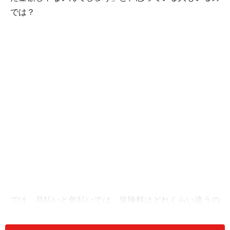
では？
では、月払いと年払いでは、保険料はどれくらい違うの
か、定期保険のケースでみてみましょう。30歳・男性が
3000万円の定期保険に、保険(払込)期間30年で契約した