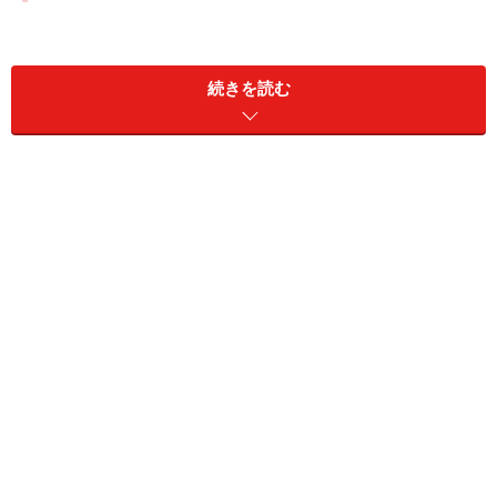
過去には、いくらまで円高ドル安が進んだことがあるの
でしょうか？過去20年間のドル円相場のチャートを見て
続きを読む
みましょう。
過去20年間のドル円相場チャート。日興コーディアル証券よ
り。拡大画像あり
1995年に、戦後の最高値である1ドル＝79円75銭まで円
高ドル安が進行したことがわかります。なんと現在は、
80円41銭から戦後の最高値まで1円もない状況で、記録
的な円高ドル安水準にあるのです。
ドル円相場80円割れは起こるのか、
次のページ
で考えて
みます。