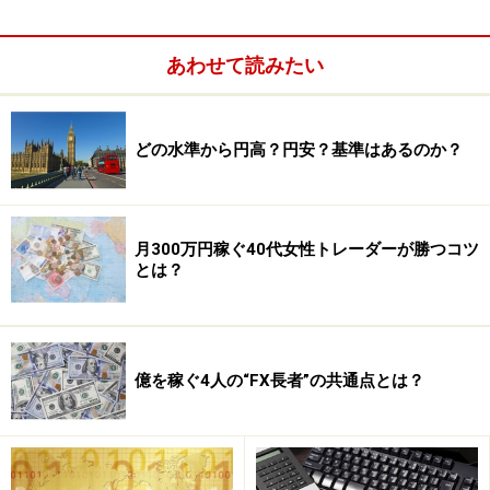
あわせて読みたい
※記事内容は執筆時点のものです。最新の内容をご確認くださ
い。
本記事の内容は一般的な情報提供を目的としており、特定の金融
商品や投資行動を推奨するものではありません。
どの水準から円高？円安？基準はあるのか？
投資や資産運用に関する最終的なご判断はご自身の責任において
行ってください。
掲載情報の正確性・完全性については十分に配慮しております
が、その内容を保証するものではなく、これに基づく損失・損害
などについて当社は一切の責任を負いません。
月300万円稼ぐ40代女性トレーダーが勝つコツ
最新の情報や詳細については、必ず各金融機関やサービス提供者
とは？
の公式情報をご確認ください。
次のページへ
1
/
2
億を稼ぐ4人の“FX長者”の共通点とは？