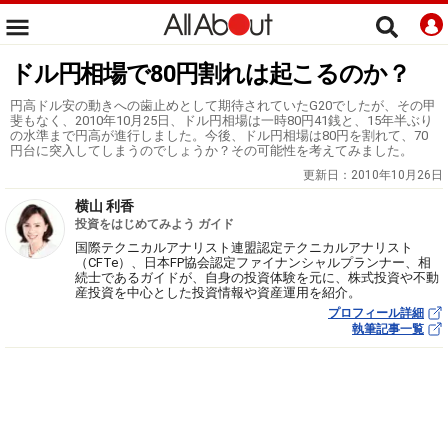
ドル円相場で80円割れは起こるのか？
円高ドル安の動きへの歯止めとして期待されていたG20でしたが、その甲
斐もなく、2010年10月25日、ドル円相場は一時80円41銭と、15年半ぶり
の水準まで円高が進行しました。今後、ドル円相場は80円を割れて、70
円台に突入してしまうのでしょうか？その可能性を考えてみました。
更新日：
2010年10月26日
横山 利香
投資をはじめてみよう ガイド
国際テクニカルアナリスト連盟認定テクニカルアナリスト
（CFTe）、日本FP協会認定ファイナンシャルプランナー、相
続士であるガイドが、自身の投資体験を元に、株式投資や不動
産投資を中心とした投資情報や資産運用を紹介。
プロフィール詳細
執筆記事一覧