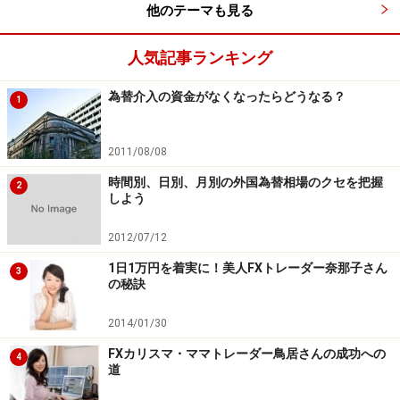
他のテーマも見る
人気記事ランキング
為替介入の資金がなくなったらどうなる？
1
2011/08/08
時間別、日別、月別の外国為替相場のクセを把握
2
しよう
2012/07/12
1日1万円を着実に！美人FXトレーダー奈那子さん
3
の秘訣
2014/01/30
FXカリスマ・ママトレーダー鳥居さんの成功への
4
道