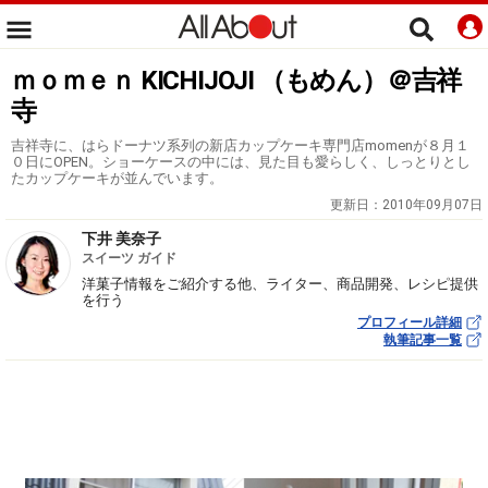
ｍｏｍｅｎ KICHIJOJI （もめん）＠吉祥
寺
吉祥寺に、はらドーナツ系列の新店カップケーキ専門店momenが８月１
０日にOPEN。ショーケースの中には、見た目も愛らしく、しっとりとし
たカップケーキが並んでいます。
更新日：
2010年09月07日
下井 美奈子
スイーツ ガイド
洋菓子情報をご紹介する他、ライター、商品開発、レシピ提供
を行う
プロフィール詳細
執筆記事一覧