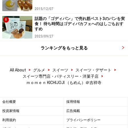
2015/12/07
話題の「ゴディパン」で売れ筋ベスト3のパンを実
5
食！ 待ち時間はゴディバカフェへのはしごもおす
すめ
2023/09/27
ランキングをもっと見る
>
>
>
>
All About
グルメ
スイーツ
スイーツ・デザート
>
スイーツ専門店・パティスリー・洋菓子店
ｍｏｍｅｎ KICHIJOJI （もめん）＠吉祥寺
会社概要
採用情報
投資家情報
広告掲載
利用規約
プライバシーポリシー