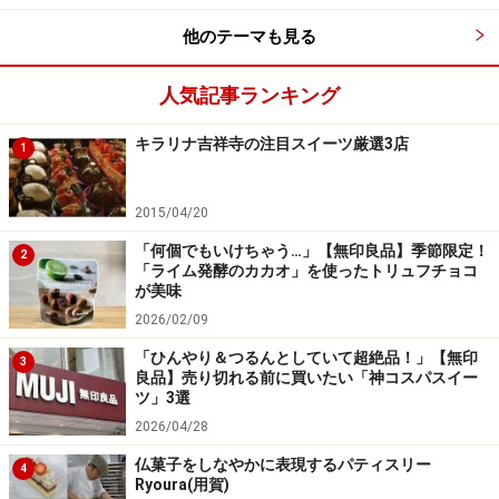
他のテーマも見る
人気記事ランキング
キラリナ吉祥寺の注目スイーツ厳選3店
1
2015/04/20
「何個でもいけちゃう…」【無印良品】季節限定！
2
「ライム発酵のカカオ」を使ったトリュフチョコ
が美味
2026/02/09
「ひんやり＆つるんとしていて超絶品！」【無印
3
良品】売り切れる前に買いたい「神コスパスイー
ツ」3選
2026/04/28
仏菓子をしなやかに表現するパティスリー
4
Ryoura(用賀)