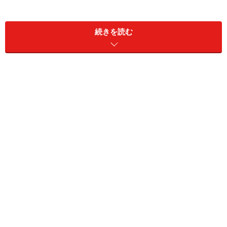
「momen」のカップケーキの生地は、豆乳とおからの入
続きを読む
った米粉のしっとりとしてトロッとした独特の食感で
す。
おからを使用しているのは、はらドーナツや、はらロー
ルの材料である豆乳を生産するにあたり、おからが出て
きてしまう。その“おから”を捨てるのはもったいない、
という考えから、このカップケーキにおからを使用する
ことを検討されたそうです。
シフォンケーキのようなフンワリとした軽い生地。この
柔らかさで、上にトッピングすると生地が潰れてしまい
そうなのですが、ギリギリの弾力感が保たれています。
この生地づくりの開発が、とても大変だったそうです。