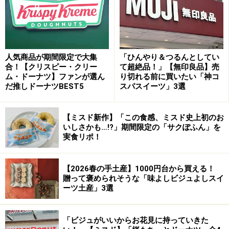
次のページへ
1
/
4
人気商品が期間限定で大集
「ひんやり＆つるんとしてい
合！【クリスピー・クリー
て超絶品！」【無印良品】売
ム・ドーナツ】ファンが選ん
り切れる前に買いたい「神コ
だ推しドーナツBEST5
スパスイーツ」3選
【ミスド新作】「この食感、ミスド史上初のお
いしさかも…!?」期間限定の「サクぽふん」を
実食リポ！
【2026春の手土産】1000円台から買える！
贈って褒められそうな「味よしビジュよしスイ
ーツ土産」3選
「ビジュがいいからお花見に持っていきた