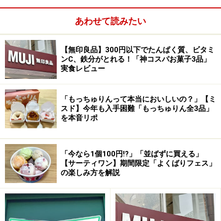
カップケーキの上にトッピングされた様々な種類のクリ
ームは、色とりどりで種類も豊富。有機抹茶や有機ゴ
あわせて読みたい
マ、旬のフルーツなど、トッピングに使用している素材
も厳選し安心して頂けます。現在のラインナップは22種
【無印良品】300円以下でたんぱく質、ビタミ
ンC、鉄分がとれる！「神コスパお菓子3品」
類。
実食レビュー
次のページ
では、8種類を食べてきましたので、それぞ
れご紹介しましょう！
「もっちゅりんって本当においしいの？」【ミ
写真をクリックすると次のページに進みます
スド】今年も入手困難「もっちゅりん全3品」
を本音リポ
「今なら1個100円!?」「並ばずに買える」
【サーティワン】期間限定「よくばりフェス」
の楽しみ方を解説
※記事内容は執筆時点のものです。最新の内容をご確認くださ
い。
※メニューや料金などのデータは、取材時または記事公開時点で
の内容です。