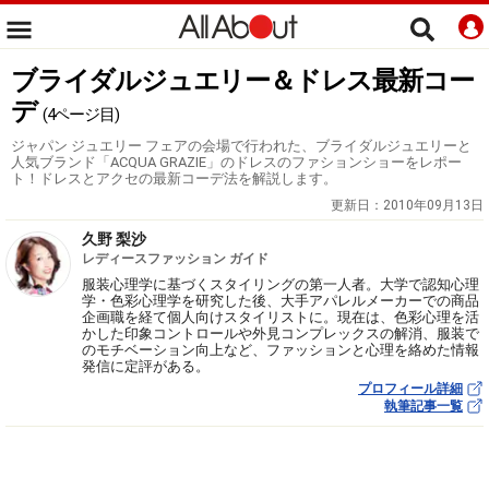
ブライダルジュエリー＆ドレス最新コー
デ
(4ページ目)
ジャパン ジュエリー フェアの会場で行われた、ブライダルジュエリーと
人気ブランド「ACQUA GRAZIE」のドレスのファションショーをレポー
ト！ドレスとアクセの最新コーデ法を解説します。
更新日：
2010年09月13日
久野 梨沙
レディースファッション ガイド
服装心理学に基づくスタイリングの第一人者。大学で認知心理
学・色彩心理学を研究した後、大手アパレルメーカーでの商品
企画職を経て個人向けスタイリストに。現在は、色彩心理を活
かした印象コントロールや外見コンプレックスの解消、服装で
のモチベーション向上など、ファッションと心理を絡めた情報
発信に定評がある。
プロフィール詳細
執筆記事一覧