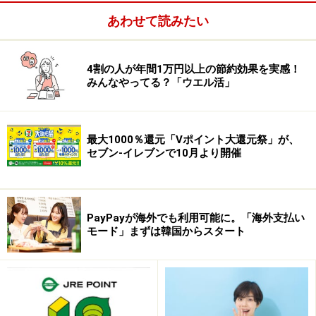
のときには、一旦クーポンに交換するのがよいでしょ
あわせて読みたい
う。ＪＡＬマイルは、１万マイルで１万５０００円分の
クーポンに交換できます。このクーポンはＪＡＬの国内
4割の人が年間1万円以上の節約効果を実感！
線・国際線航空券の購入はもちろん、一部パックツアー
みんなやってる？「ウエル活」
の支払いにも使えます。一方のＡＮＡは、１万２０００
マイルで１万８０００円分のｅクーポンに交換できま
す。このクーポンはオンラインでの航空券購入に限って
最大1000％還元「Vポイント大還元祭」が、
使えます。
セブン-イレブンで10月より開催
PayPayが海外でも利用可能に。「海外支払い
モード」まずは韓国からスタート