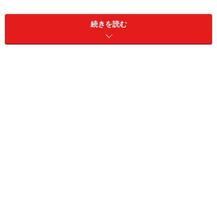
とにかく取ってしまえばこっちのもの。あ
とで変更もキャンセルもできます
続きを読む
しかし、なかには、一年前のスケジュールなんて分から
ないという人もあるでしょう。それでもかまいません。
まず、日程を決めて予約だけはしておいてください。と
いうのも、発券から１年以内であれば、日時の変更を無
料で受け付けてくれるからです。行き先の変更やキャン
セルも受け付けてくれます。あとで何とでもなりますか
ら、とりあえず予約だけは入れましょう。
いよいよとなれば、クーポンへの交換かビ
ジネスクラスへのアップグレードを狙いま
しょう
それでも予約が取れないという場合があるでしょう。そ