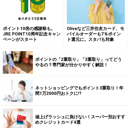
ポイント10倍の感謝祭も。
Oliveなど三井住友カード、モ
JRE POINT10周年記念キャン
バイルオーダーも7％ポイン
いずれにしろ、マイルの有効期限は最大３年間です。そ
ペーンがスタート
ト還元に。スタバも対象
の期間に貯めたマイルをうまく使い切るように航空会社
のマイページでこまめに確認するとか、アグリゲーショ
ポイントの「2重取り」「3重取り」ってどう
ンソフトを使ってウオッチするようにしましょう。
やるの？専門家が分かりやすく解説！
ネットショッピングでもポイント3重取り！年
※記事内容は執筆時点のものです。最新の内容をご確認くださ
間1万2000円おトクに!?
い。
本記事の内容は一般的な情報提供を目的としており、特定の金融
商品や投資行動を推奨するものではありません。
投資や資産運用に関する最終的なご判断はご自身の責任において
行ってください。
値上げラッシュに負けない！スーパー別おすす
掲載情報の正確性・完全性については十分に配慮しております
めクレジットカード4選
が、その内容を保証するものではなく、これに基づく損失・損害