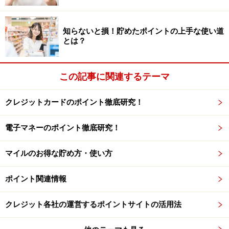
などについて当社は一切の責任を負いません。
最新の情報や詳細については、必ず各金融機関やサービス提供者
の公式情報をご確認ください。
知らないと損！貯めたポイントの上手な使い道
とは？
【編集部からのお知らせ】
・「家計」について、
アンケート（2026/8/31まで）
を実施
中です！
この記事に関連するテーマ
※抽選で20名にAmazonギフト券1000円分プレゼント
※謝礼付きの限定アンケートやモニター企画に参加が可能に
なります
クレジットカードのポイント徹底研究！
電子マネーのポイント徹底研究！
マイルのお得な貯め方・使い方
ポイント関連情報
クレジット各社の運営するポイントサイトの活用法