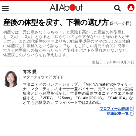
産後の体型を戻す、下着の選び方
(3ページ目)
初産では「元に戻さなくっちゃ！」と意識も高かった産後の体型戻し
も、2人目、3人目となると「戻らないのは仕方がない」と諦める人がチ
ラホラ。また20代前半のママよりも30代後半以降のママのほうが全体的
に体型戻しに消極的という話も。でも、もし忙しい育児の合間に簡単に
できる体型戻しの技があったら？ 卒乳後もバストを垂れさせないなど、
体型戻しのノウハウをお伝えします。
更新日：
2010年10月01日
青木 愛
マタニティウェア ガイド
マタニティのセレクトショップ、「VIRINA maternity/ヴィリー
ナ マタニティ」のオーナー兼バイヤー。元ファッション誌編
集者という経歴を活かし、世界中の最新マタニティウエアを発
信する。『VERY』『25ans』『GLAMOROUS』『SAKURA』な
どでもお馴染み。プライベートでは2児の母。
プロフィール詳細
執筆記事一覧