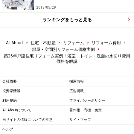
2018/05/29
在来浴室をユニットバスに入れ替える場合、浴室の入口
部がユニットバス用の折れ戸や引き戸になります。その
ランキングをもっと見る
ため、従来の戸・ドアを一緒に交換する必要が出てきま
す。
>
>
>
>
All About
住宅・不動産
リフォーム
リフォーム費用
>
部屋・空間別リフォーム価格実例
そこでTさんは浴室の工事に合わせて、一緒に脱衣洗面
築26年戸建住宅リフォーム実例！浴室・トイレ・洗面の水回り費用
室もリフォームすることにしました。浴室の解体やユニ
価格を解説
ットバスの搬入に合わせ、同時に洗面脱衣室を工事して
もらうことで、部材や職人の無駄やムラが減るので、工
会社概要
採用情報
事費用も個別にリフォームするより10％程度安くなるこ
投資家情報
広告掲載
とがわかりました。予算が圧縮できた分、シンプルでお
しゃれな化粧台を採用し、また壁や床などには水回りの
利用規約
プライバシーポリシー
湿気や結露に強い仕上げ材を使用することができまし
All Aboutについて
著作権・商標・免責
た。
当サイトの情報についての注意
サイトマップ
ヘルプ