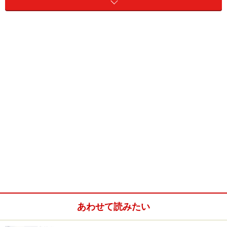
息子夫婦がお孫さんを連れて遊びに来るのが待ち遠しいとい
うTさん（60代男性）。これもリフォームのきっかけの一つ
のようです。
あわせて読みたい
浴槽のお湯が冷めにくく、追いだき回数も減る「魔法びん浴
槽」タイプのユニットバス。冬場もこの浴室なら快適です。
（画像提供：
TOTO株式会社
）