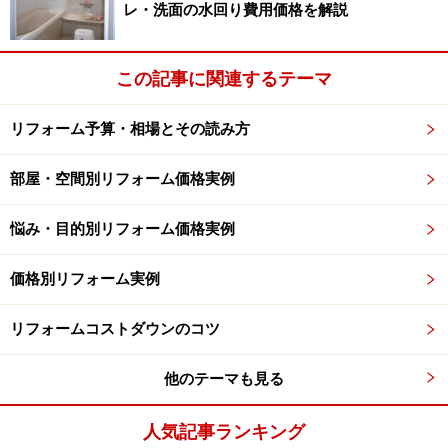
イル面を解体してみると、建物構造部が湿気などで腐食
レ・洗面の水回り費用価格を解説
していて、補修費用が必要になることが多く見受けられ
ます。
この記事に関連するテーマ
Tさん宅の浴室リフォームでも、やはり構造部の腐食が
リフォーム予算・相場とその読み方
ありました。もちろんリフォーム業者との打ち合わせの
段階から、「補修」だけではなく「補強」を前提に検討
部屋・空間別リフォーム価格実例
し、見積ってもらっていました（約9万円）。そのため
追加費用は必要ありませんでした。
悩み・目的別リフォーム価格実例
価格別リフォーム実例
このように、補修が必要な箇所を発見した場合の対応策
をあらかじめしておけば工事もスムーズになりますし、
リフォームコストダウンのコツ
施主にとっても追加費用の心配を極力防げます。腐食の
程度にもよりますが、一般的な浴室リフォームの場合、
他のテーマも見る
補修であれば通常は5万円前後からの費用が発生すると
考えておけば良いでしょう。
人気記事ランキング