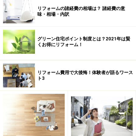
リフォームの諸経費の相場は？ 諸経費の意
Tさんが採用したユニットバスは、TOTO製の魔法びん浴
味・相場・内訳
槽1坪サイズ「1717」というタイプ。そして浴室暖房換
気扇もオプションで追加しました。従来の浴室が冬にな
るとものすごく寒く、また結露も発生しやすいというこ
グリーン住宅ポイント制度とは？2021年は賢
くお得にリフォーム！
とで、新しい浴室には暖かさと快適性を求めていたから
です。これならゆったり、ゆっくり湯船につかっている
ことができます。
リフォーム費用で大後悔！体験者が語るワース
ト3
さらにTさん宅の従来の浴室は、バランス釜が浴槽に隣
接して設置されていたため、非常に手狭な感じがしてい
ました。今回のリフォームではユニットバスの設置に合
わせ、ガス風呂給湯器も一緒に交換し、瞬間湯沸かし器
を使っていた台所の給湯配管も一緒に改修しました。既
存給湯機器の撤去、ガス風呂給湯器（28号）設置、給
水・給湯配管の工事で約27万円かかりましたが、以前は