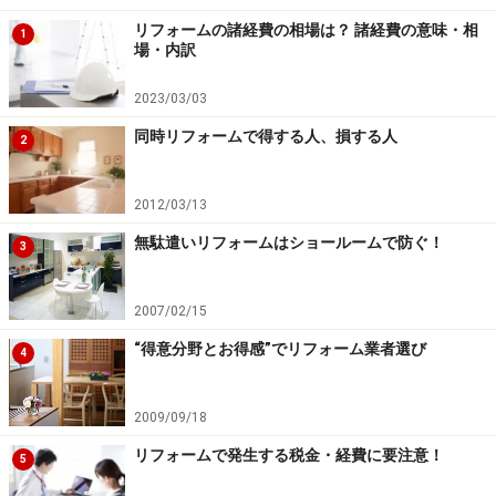
リフォームの諸経費の相場は？ 諸経費の意味・相
【T邸浴室リフォーム工事の費用】 1,358,700円（税
1
場・内訳
込）
※給湯機（28号）設置、給水・給湯管引き替え工事の約
2023/03/03
27万円を含む。
同時リフォームで得する人、損する人
2
※補強工事（浴室の建物構造部）の約9万円を含む。
2012/03/13
無駄遣いリフォームはショールームで防ぐ！
3
洗面脱衣室リフォーム費用は14万5320円・
浴室と同時工事でお得に
2007/02/15
“得意分野とお得感”でリフォーム業者選び
4
浴室の出入り口となる洗面脱衣室を一緒にリフォームするこ
2009/09/18
とで、工事の無駄・ムラが減少し、個別に工事をしたときよ
りも10％程度安くすることができました。
リフォームで発生する税金・経費に要注意！
5