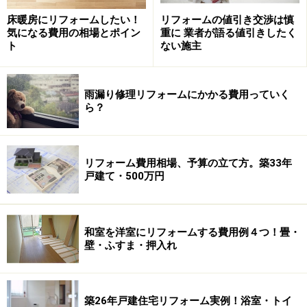
お風呂を沸かすのに夏で20分、冬で50分近くかかってい
床暖房にリフォームしたい！
リフォームの値引き交渉は慎
たのに、今では7～10分でお風呂が沸いてしまうのです
気になる費用の相場とポイン
重に 業者が語る値引きしたく
から、Tさんも大喜びです。
ト
ない施主
雨漏り修理リフォームにかかる費用っていく
水回りリフォームでは補修工事を前提にし
ら？
て見積っておく
リフォーム費用相場、予算の立て方。築33年
戸建て・500万円
在来浴室の場合、タイル床の亀裂や湿気により内部が腐食し
ていることがあります。リフォームする上でこういった補修
工事は絶対に忘れてはいけない部分です
和室を洋室にリフォームする費用例４つ！畳・
壁・ふすま・押入れ
浴室をリフォームする場合、現在のお風呂が在来浴室
か、ユニットバス（システムバス）かによって、工事費
用は違ってきます。一般的に在来浴室の場合、既存のタ
築26年戸建住宅リフォーム実例！浴室・トイ