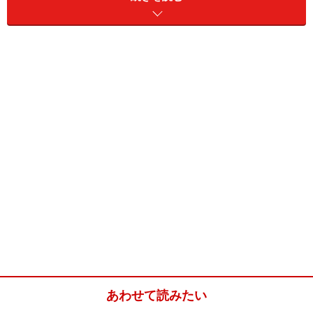
ームが必要になる場合も多いようです。
今回は自分や家族に介護が必要となったときに知ってお
きたい介護保険を活用した
リフォームの
補助制度（介護
保険住宅改修）
についてご紹介いたします。
介護保険制度なら介護リフォームに9割補助
が
40歳以上の人なら保険料を負担している「介護保険」。
どのような制度なのかは、実際に介護を必要としないと
わからないことも多いと思いますが、介護施設を利用す
る以外にも介護リフォームで活用できる制度が用意され
ています。
あわせて読みたい