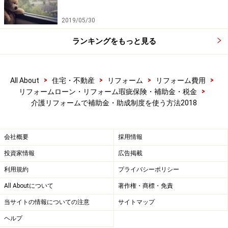
に必要となる書類は異なりますが、必ず工事前の申請・
手続きが必要になります。さらに、介護状況に応じたリ
2019/05/30
フォーム計画であるかの審査もあり、工事内容が明確に
ランキングをもっと見る
描かれている見積書や図面の添付が求められますので、
制度の活用や手続きについては自治体の介護保険担当課
の窓口やリフォーム業者と事前に打ち合わせをしながら
>
>
>
>
All About
住宅・不動産
リフォーム
リフォーム費用
進めるようにしましょう。
>
リフォームローン・リフォーム瑕疵保険・補助金・税金
介護リフォームで補助金・助成制度を使う方法2018
もし、まだ「介護認定」を受けていない場合は主治医な
どの意見書を添付して手続きを行う必要があります。
会社概要
採用情報
「介護認定」の手続きから審査・判定までは1か月ほど
投資家情報
広告掲載
かかることが多いようです。こちらも市区町村の介護保
利用規約
プライバシーポリシー
険課窓口や地域包括支援センターなどと相談の上、手続
All Aboutについて
著作権・商標・免責
きがスムーズにできるように準備しておきましょう。
当サイトの情報についての注意
サイトマップ
ヘルプ