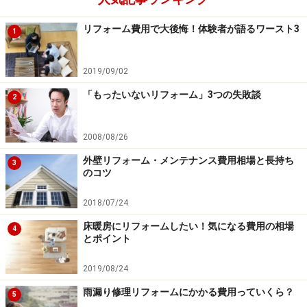
引き戸等への扉の取替え
リフォーム費用で大後悔！体験者が語るワースト3
1
介護を必要とする人が開けにくいとされる開き戸
を、引き戸や折れ戸、アコーディオンカーテンなど
2019/09/02
に変更する場合に適用されます。また手首を傷めて
「もったいないリフォーム」3つの失敗談
いたり、握力が低下している人でも操作しやすいド
2
アノブや戸車の設置も含まれます。
2008/08/26
洋式便器等への便器の取替え
和式便器よりも介護しやすく、かつ介護されやすい
外壁リフォーム・メンテナンス費用相場と長持ち
3
のコツ
洋式便器への交換や、便器の高さを変更する必要が
ある場合の洋式便器の取替えに適用されます。
2018/07/24
床暖房にリフォームしたい！気になる費用の相場
4
とポイント
工事着手前に正しく手続きを！
2019/08/24
雨漏り修理リフォームにかかる費用っていくら？
介護保険住宅改修の制度を活用する場合は、自治体ごと
5