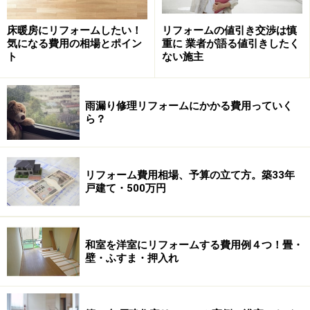
し、20万円までの介護改修を1割（ある一定の所得があ
る方は2割）の自己負担でリフォームすることができる
床暖房にリフォームしたい！
リフォームの値引き交渉は慎
のです。
気になる費用の相場とポイン
重に 業者が語る値引きしたく
ト
ない施主
この介護改修の補助は原則1人1度までとなりますが、
「要支援」「要介護」のランクが3段階以上あがったと
雨漏り修理リフォームにかかる費用っていく
き（例えば要介護1の人が要介護4になった場合など）
ら？
や、転居した場合などは改めて本制度が利用できるよう
になっています。
リフォーム費用相場、予算の立て方。築33年
戸建て・500万円
介護保険が適用になるリフォームには条件
がある
和室を洋室にリフォームする費用例４つ！畳・
壁・ふすま・押入れ
介護保険の制度を理解しておけば、リフォームの負担を軽く
することが出来ます。