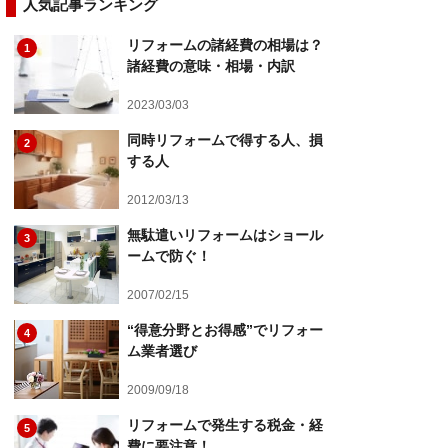
人気記事ランキング
リフォームの諸経費の相場は？
1
諸経費の意味・相場・内訳
2023/03/03
同時リフォームで得する人、損
2
する人
2012/03/13
無駄遣いリフォームはショール
3
ームで防ぐ！
2007/02/15
“得意分野とお得感”でリフォー
4
ム業者選び
2009/09/18
リフォームで発生する税金・経
5
費に要注意！