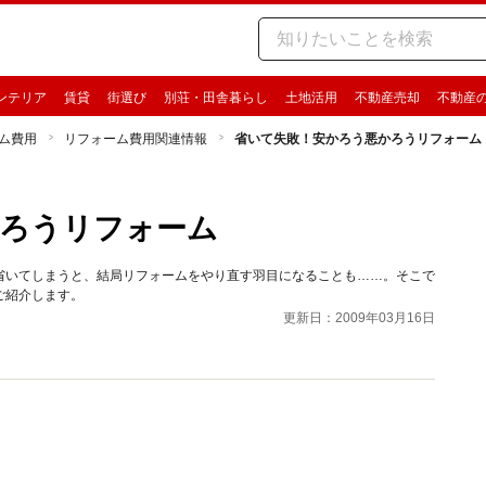
ンテリア
賃貸
街選び
別荘・田舎暮らし
土地活用
不動産売却
不動産
ム費用
リフォーム費用関連情報
省いて失敗！安かろう悪かろうリフォーム
かろうリフォーム
省いてしまうと、結局リフォームをやり直す羽目になることも……。そこで
ご紹介します。
更新日：2009年03月16日