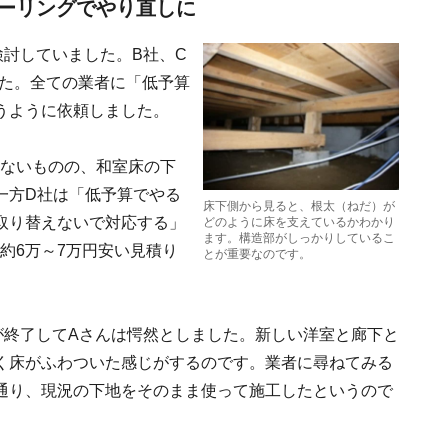
ーリングでやり直しに
討していました。B社、C
した。全ての業者に「低予算
うように依頼しました。
はないものの、和室床の下
一方D社は「低予算でやる
床下側から見ると、根太（ねだ）が
取り替えないで対応する」
どのように床を支えているかわかり
ます。構造部がしっかりしているこ
約6万～7万円安い見積り
とが重要なのです。
が終了してAさんは愕然としました。新しい洋室と廊下と
く床がふわついた感じがするのです。業者に尋ねてみる
通り、現況の下地をそのまま使って施工したというので