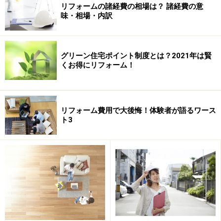
リフォームの諸経費の相場は？ 諸経費の意
討して、面積を計算した上で、材料を購入するようにし
味・相場・内訳
ましょう。
施工する際には、下地になる壁の下地処理をして、その
2
上から下塗り材と上塗り材を施工します。材料費は1m
グリーン住宅ポイント制度とは？2021年は賢
くお得にリフォーム！
あたり2,500～6,500円くらいです。「ヌリカラット」そ
のものは白色ですが、着色剤や凹凸感を出すための「わ
らすさ」を添加したり、コテ仕上げを工夫することで、
様々な壁が作れるのです。詳しくは
INAXのホームページ
リフォーム費用で大後悔！体験者が語るワース
ト3
をご覧になるか、リフォーム業者に相談してみると良い
でしょう。
【リフォーム予算】
2
材料費 25,000～65,000円（10m
程度を想定）
次のページ
では、外構の補修・塗装のDIYについてご紹
介します。