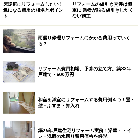
床暖房にリフォームしたい！
リフォームの値引き交渉は慎
気になる費用の相場とポイン
重に 業者が語る値引きしたく
※記事内容は執筆時点のものです。最新の内容をご確認くださ
ト
ない施主
い。
雨漏り修理リフォームにかかる費用っていく
次のページへ
1
/
3
ら？
リフォーム費用相場、予算の立て方。築33年
戸建て・500万円
和室を洋室にリフォームする費用例４つ！畳・
壁・ふすま・押入れ
築26年戸建住宅リフォーム実例！浴室・トイ
レ・洗面の水回り費用価格を解説