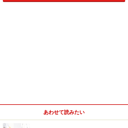
お部屋の雰囲気を変えたいけど、初めてDIYをする方に
とっては、クロス張りはかなり難しいと思います。そこ
で、家族全員で楽しく取り組めて、見栄えが良く、そし
てお部屋の調湿・脱臭効果が期待できる塗り壁材「ヌリ
カラット」がおすすめです。
この「ヌリカラット」は、同様の機能を持つセラミック
タイル「エコカラット」のシリーズ商品で、比較的手軽
に取り組めるリフォームの一つになっています。リフォ
ーム業者に依頼すれば、確かに仕上がりはしっかりとし
たものになりますが、手作りの風合いが温もりを演出し
てくれるので、家族みんなのDIYとして思い出にもなる
ことでしょう。
あわせて読みたい
壁を塗る作業は結構楽しいものです。施工する箇所を検