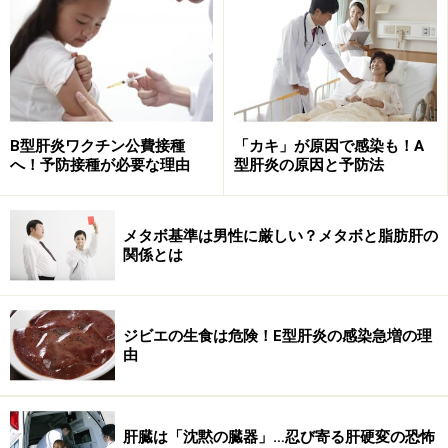
けて治療を考えています。
■35歳未満のB型肝炎患者の場合
自然にセロコンバージョンが起こることも少なくないた
め、基本的に経過観察。2～3ヶ月間経過観察してセロコ
B型肝炎ワクチン公費接種
「カキ」が原因で感染も！A
へ！予防接種が必要な理由
型肝炎の原因と予防法
ンバージョンが起こらなければ、治療が検討されます。
主に治療の対象となるのは、治療効果が出やすい「ウイ
ルス量があまり多くなく、肝臓の線維化がある程度進行
メタボ基準は男性に厳しい？メタボと脂肪肝の
していて、炎症が強い」状態の人。ウイルス量が多い場
関係とは
合は治療効果が出にくいので、通常経過観察を続けま
す。また、ウイルス量が多くても、線維化が軽く、炎症
も強くない状態であれば、「無症候性キャリア」とみな
ジビエの生食は危険！E型肝炎の感染急増の理
由
し、治療をせずに経過観察することが多くなります。
■35歳以上のB型肝炎患者の場合
肝臓は「沈黙の臓器」…忍び寄る肝硬変の恐怖
35歳以上で、線維化や炎症がある程度以上進んでいる場