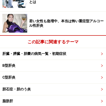
とは
合は、基本的に治療の対象となります。ただし、ウイル
ス量であったり、肝炎の進行度の程度であったり、さま
ざまな状況によって治療方法は異なることがありますの
若い女性も急増中、本当は怖い重症型アルコー
ル性肝炎
で、必ず肝臓専門医を受診し、適切な診断を受けるよう
にしましょう。
この記事に関連するテーマ
行われる治療法には、大きく分けて、抗ウイルス療法、
免疫療法、そして肝庇護療法があります。抗ウイルス療
肝臓・膵臓・胆嚢の病気一覧・初期症状
法には、インターフェロン療法、インターフェロンと副
B型肝炎
腎皮質ステロイドホルモンの併用療法、抗ウイルス薬
（ラミブジン内服など）があります。免疫療法には、副
C型肝炎
腎皮質ステロイドホルモン離脱療法、プロパゲルニウム
製剤内服などがあります。また、肝庇護療法には、グリ
胆石症・胆のう炎
チルリチン製剤の静注、胆汁酸製剤の内服があります。
いずれの治療法も「肝臓の状態」や全身状態を的確に把
脂肪肝
握した上で、経過をみながら、副作用などにも注意して