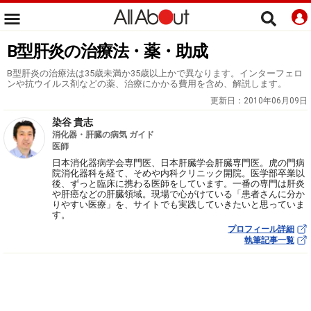
B型肝炎の治療法・薬・助成
B型肝炎の治療法は35歳未満か35歳以上かで異なります。インターフェロ
ンや抗ウイルス剤などの薬、治療にかかる費用を含め、解説します。
更新日：
2010年06月09日
染谷 貴志
消化器・肝臓の病気 ガイド
医師
日本消化器病学会専門医、日本肝臓学会肝臓専門医。虎の門病
院消化器科を経て、そめや内科クリニック開院。医学部卒業以
後、ずっと臨床に携わる医師をしています。一番の専門は肝炎
や肝癌などの肝臓領域。現場で心がけている「患者さんに分か
りやすい医療」を、サイトでも実践していきたいと思っていま
す。
プロフィール詳細
執筆記事一覧