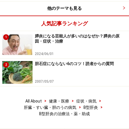
慎重に行う必要があります。
他のテーマも見る
人気記事ランキング
インターフェロンによるB型肝炎治療
膵炎になる芸能人が多いのはなぜか？膵炎の原
1
因・症状・治療
B型慢性肝炎に対する治療の1つとしてインターフェロン
療法があります。インターフェロン療法は一般的には
2024/06/01
HBe抗原陽性の患者さんに投与します。この場合、 ALT
胆石症にならない6のコツ！読者からの質問
2
値が上昇したあとの肝炎の回復期に投与する方法が最も
効果的。この投与方法ではインターフェロンを投与しな
2007/05/07
かった患者さんよりもHBe抗原の陰性化率、肝機能の正
常化率が高いことが示されています。ただし、B型肝炎
では、インターフェロンを使用しても、C型肝炎のよう
>
>
>
All About
健康・医療
症状・病気
>
>
肝臓・すい臓・胆のうの病気
B型肝炎
に完全にウイルスが排除されることはありません。ま
B型肝炎の治療法・薬・助成
た、治療中はHBe抗原が消えていても、治療終了後に再
び現れることもあります。またインターフェロン治療は