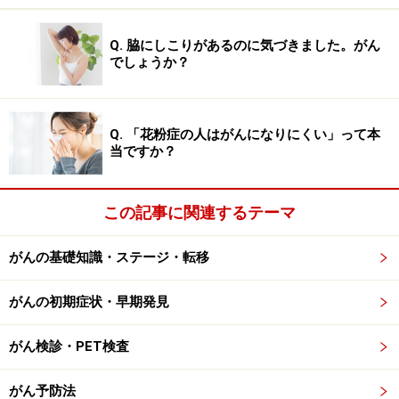
には依存性がありますから、どんどん量が多くなり、過
Q. 脇にしこりがあるのに気づきました。がん
度の飲酒は覚醒作用がありますので、眠れなくなってい
でしょうか？
きます。睡眠障害には、お医者さんに相談して睡眠導入
剤の服用も検討することをおすすめします。
Q. 「花粉症の人はがんになりにくい」って本
次のページ
では、お酒とがんとの関係についてお話しま
当ですか？
す。
この記事に関連するテーマ
※記事内容は執筆時点のものです。最新の内容をご確認くださ
い。
※当サイトにおける医師・医療従事者等による情報の提供は、診
がんの基礎知識・ステージ・転移
断・治療行為ではありません。診断・治療を必要とする方は、適
切な医療機関での受診をおすすめいたします。記事内容は執筆者
個人の見解によるものであり、全ての方への有効性を保証するも
がんの初期症状・早期発見
のではありません。当サイトで提供する情報に基づいて被ったい
かなる損害についても、当社、各ガイド、その他当社と契約した
情報提供者は一切の責任を負いかねます。
がん検診・PET検査
免責事項
がん予防法