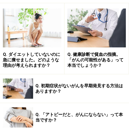
しょうか。適量のお酒は、交感神経の緊張をゆるめ日頃
のストレスから解消してくれます。
お酒をおいしく頂いた夜は、ぐっすり眠れて、すっきり
したという経験は、誰しもお持ちではないかと思いま
す。
Q. ダイエットしていないのに
Q. 健康診断で貧血の指摘。
急に痩せました。どのような
「がんの可能性がある」って
そのほかに、末梢の血管を広げて全身の血行をよくしま
理由が考えられますか？
本当でしょうか？
す。特に冬場は、お酒を飲むと手足の先がぽかぽかして
きますね。腎臓の血流もよくなるために、尿の量も増
Q. 初期症状がないがんを早期発見する方法は
え、体から老廃物が体外に排出されていきます。
ありますか？
このように、酒には、まさに百薬の長と呼べる作用があ
ります。
Q. 「アトピーだと、がんにならない」って本
当ですか？
ただし、ナイトキャップとしてのお酒は、要注意。お酒