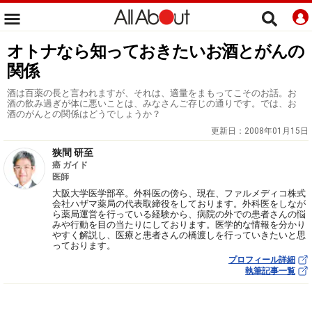
オトナなら知っておきたいお酒とがんの
関係
酒は百薬の長と言われますが、それは、適量をまもってこそのお話。お
酒の飲み過ぎが体に悪いことは、みなさんご存じの通りです。では、お
酒のがんとの関係はどうでしょうか？
更新日：
2008年01月15日
狭間 研至
癌 ガイド
医師
大阪大学医学部卒。外科医の傍ら、現在、ファルメディコ株式
会社ハザマ薬局の代表取締役をしております。外科医をしなが
ら薬局運営を行っている経験から、病院の外での患者さんの悩
みや行動を目の当たりにしております。医学的な情報を分かり
やすく解説し、医療と患者さんの橋渡しを行っていきたいと思
っております。
プロフィール詳細
執筆記事一覧