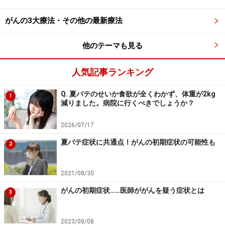
次のページへ
1
/
2
がんの3大療法・その他の最新療法
他のテーマも見る
人気記事ランキング
Q. 夏バテのせいか食欲が全くわかず、体重が2kg
1
減りました。病院に行くべきでしょうか？
2026/07/17
夏バテ症状に共通点！がんの初期症状の可能性も
2
2021/08/30
がんの初期症状……医師ががんを疑う症状とは
3
2023/08/08