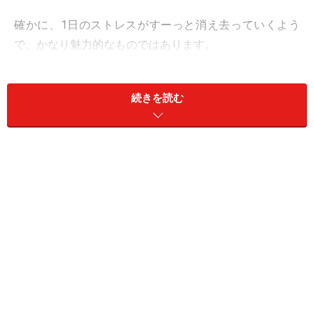
確かに、1日のストレスがすーっと消え去っていくよう
で、かなり魅力的なものではあります。
その一方で、飲み過ぎの傾向が有る友人や家族に、「体
続きを読む
に悪いよ」とアドバイスをした経験をお持ちの方も多い
のではないでしょうか。
酒は百薬の長とも言いますし、どうやら、お酒には二面
性があるようです。
今回は、オトナなら知っておきたいお酒とがんの関係に
ついてお話しします。