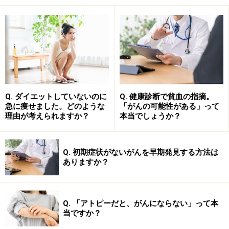
う
がんをすぐに体から切り離してしまうことは、難しいと言
わざるを得ません
「あなたは、がんですよ」と言われると、一刻も早く、
Q. ダイエットしていないのに
Q. 健康診断で貧血の指摘。
手術や抗がん剤治療、放射線療法などあらゆる事を行っ
急に痩せました。どのような
「がんの可能性がある」って
て、自分の体から追い出してしまいたい、縁を切ってし
理由が考えられますか？
本当でしょうか？
まいたいと思うのが普通です。しかし、がんの場合、転
移・再発ということがあるので、手術が終わって、「は
Q. 初期症状がないがんを早期発見する方法は
い、おしまい」ということにはなりません。この歯がゆ
ありますか？
さや気持ち悪さを感じている方が多いのではないでしょ
うか。
Q. 「アトピーだと、がんにならない」って本
当ですか？
そして、その理由は、患者さんと私たち医師の治療目標