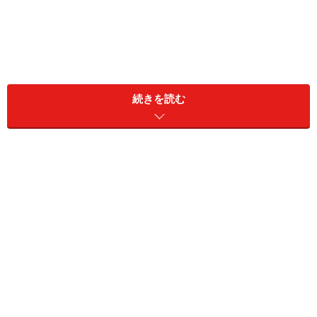
急性の病気の場合、症状にピークがあって、場合によっ
ては手術などが必要ですが、普通は、次第に症状が軽く
続きを読む
なり、最終的には投薬も通院もいらなくなります。
一方、慢性疾患的なものは、少しやっかいです。糖尿病
や高血圧などの生活習慣病や、喘息やアトピー性皮膚炎
などのアレルギー疾患、うつ病やパニック症候群などの
精神疾患などもこちらですね。多少の波はあっても、大
きなピークは無いことが多いのですが、通常は年単位の
通院・投薬治療が必要になります。
では、がんは、どちらに入るのでしょう。手術を行うこ
とが多く、症状にはピークがありますが、慢性疾患に分