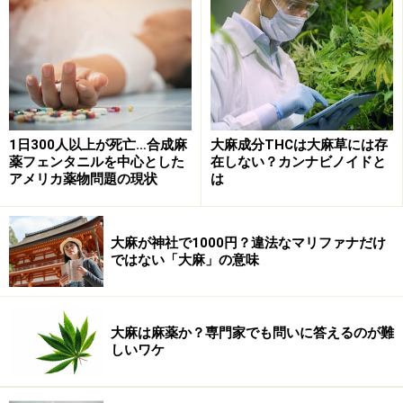
反射神経が鈍くなる
吸収されたトルエンが多量になると昏睡状態になった
り、致死性不整脈、呼吸停止などから生命を失う危険が
1日300人以上が死亡…合成麻
大麻成分THCは大麻草には存
あります。また、トルエンは思考力、反射神経を低下さ
薬フェンタニルを中心とした
在しない？カンナビノイドと
せるので、シンナー吸引時の車の運転は大変、危険な行
アメリカ薬物問題の現状
は
為です。
大麻が神社で1000円？違法なマリファナだけ
>> 次に、シンナーの長期使用が引き起こす問題について
ではない「大麻」の意味
述べます >>
※記事内容は執筆時点のものです。最新の内容をご確認くださ
い。
大麻は麻薬か？専門家でも問いに答えるのが難
※当サイトにおける医師・医療従事者等による情報の提供は、診
しいワケ
断・治療行為ではありません。診断・治療を必要とする方は、適
切な医療機関での受診をおすすめいたします。記事内容は執筆者
個人の見解によるものであり、全ての方への有効性を保証するも