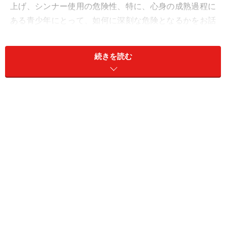
上げ、シンナー使用の危険性、特に、心身の成熟過程に
ある青少年にとって、如何に深刻な危険となるかをお話
したいと思います。
続きを読む
シンナー吸引の生理作用
シンナーは塗装などで使用される有機溶剤に対する名称
です。シンナー吸引による酩酊作用は、主に、シンナー
中のトルエンと呼ばれる物質によります。シンナー吸引
によって、トルエンは肺から血流に乗って、速やかに脳
や脂肪組織など体内の脂肪が多い場所へ移行します。運
動後の呼吸回数の増加時やアルコール摂取時には、トル
エンの作用がより強く現れます。トルエンの脳への作用
の詳細は解明されていないのですが、脳の働きを低下さ
せる、中枢神経系の抑制作用が主であり、体内に吸収さ