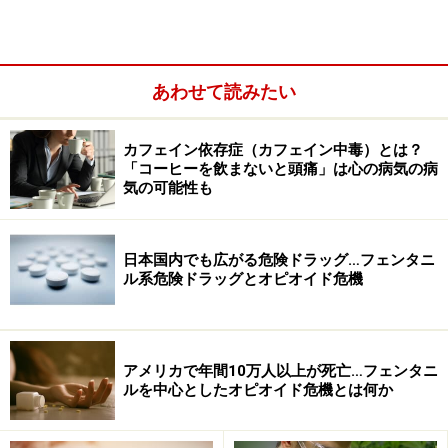
れたトルエンの量に応じて以下のような症状が現れま
す。
あわせて読みたい
気分の高揚
めまい
カフェイン依存症（カフェイン中毒）とは？
「コーヒーを飲まないと頭痛」は心の病気の病
ものがかすんだり、二重に見える
気の可能性も
眼球振盪(がんきゅうしんとう：眼球が勝手に動いて
しまう現象）
日本国内でも広がる危険ドラッグ…フェンタニ
口がもつれる
ル系危険ドラッグとオピオイド危機
ふらふらし、バランスを失いやすい
心身の動きがスローになる
力が出ない
アメリカで年間10万人以上が死亡…フェンタニ
ルを中心としたオピオイド危機とは何か
強い疲労感
手足の震え