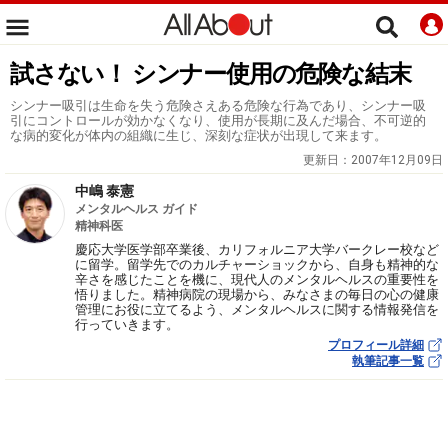
試さない！ シンナー使用の危険な結末
シンナー吸引は生命を失う危険さえある危険な行為であり、シンナー吸
引にコントロールが効かなくなり、使用が長期に及んだ場合、不可逆的
な病的変化が体内の組織に生じ、深刻な症状が出現して来ます。
更新日：
2007年12月09日
中嶋 泰憲
メンタルヘルス ガイド
精神科医
慶応大学医学部卒業後、カリフォルニア大学バークレー校など
に留学。留学先でのカルチャーショックから、自身も精神的な
辛さを感じたことを機に、現代人のメンタルヘルスの重要性を
悟りました。精神病院の現場から、みなさまの毎日の心の健康
管理にお役に立てるよう、メンタルヘルスに関する情報発信を
行っていきます。
プロフィール詳細
執筆記事一覧