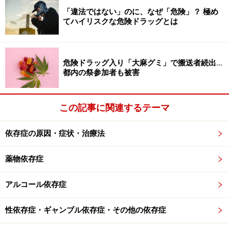
のではありません。当サイトで提供する情報に基づいて被ったい
「違法ではない」のに、なぜ「危険」？ 極め
かなる損害についても、当社、各ガイド、その他当社と契約した
てハイリスクな危険ドラッグとは
情報提供者は一切の責任を負いかねます。
免責事項
危険ドラッグ入り「大麻グミ」で搬送者続出…
次のページへ
1
/
2
都内の祭参加者も被害
この記事に関連するテーマ
依存症の原因・症状・治療法
薬物依存症
アルコール依存症
性依存症・ギャンブル依存症・その他の依存症