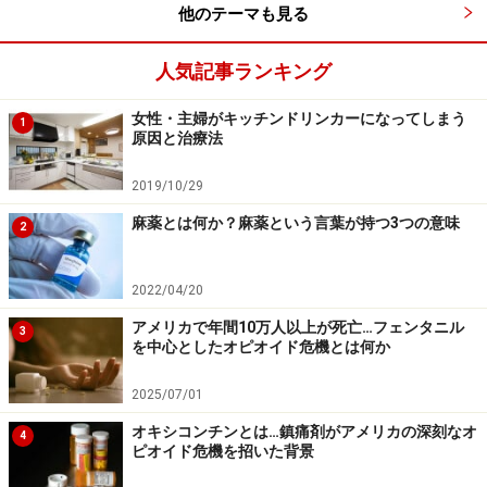
他のテーマも見る
人気記事ランキング
女性・主婦がキッチンドリンカーになってしまう
1
原因と治療法
2019/10/29
麻薬とは何か？麻薬という言葉が持つ3つの意味
2
2022/04/20
アメリカで年間10万人以上が死亡…フェンタニル
3
を中心としたオピオイド危機とは何か
2025/07/01
オキシコンチンとは…鎮痛剤がアメリカの深刻なオ
4
ピオイド危機を招いた背景