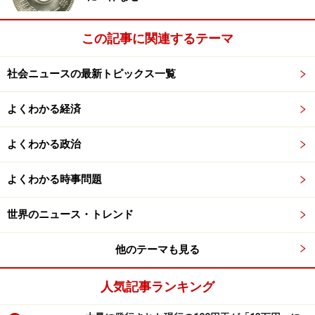
少数民族の代表、人民解放軍の代表が加わります。およ
そ3000名の代表によって、全人代は構成されています。
この記事に関連するテーマ
社会ニュースの最新トピックス一覧
ラバースタンプからチェック機関へ
よくわかる経済
「中国の国会」とはいえ、全人代はかつては名目的な機
関とされていました。
よくわかる政治
つまり、指導政党である中国共産党の決定事項につい
よくわかる時事問題
て、単に承認の判子を押すだけの機関、「ラバースタン
世界のニュース・トレンド
プ」であると、よく批判されていました。
他のテーマも見る
しかし、中国で格差問題が深刻化したり、共産党幹部の
汚職問題などによる国民の不満が高まりはじめている現
人気記事ランキング
在、全人代をしっかりした「チェック機関」にすべきだ