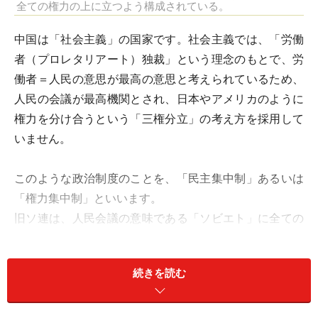
全ての権力の上に立つよう構成されている。
中国は「社会主義」の国家です。社会主義では、「労働
者（プロレタリアート）独裁」という理念のもとで、労
働者＝人民の意思が最高の意思と考えられているため、
人民の会議が最高機関とされ、日本やアメリカのように
権力を分け合うという「三権分立」の考え方を採用して
いません。
このような政治制度のことを、「民主集中制」あるいは
「権力集中制」といいます。
旧ソ連は、人民会議の意味である「ソビエト」に全ての
権力を集中させるということから、「ソビエト人民共和
国」と名乗っていたのですね。
続きを読む
中国では、人民の代表とされる「全人代」に全ての権力
が集中しています。全人代、正式には「全国人民代表大