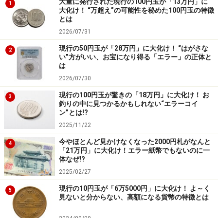
という動きもみられつつあります。
大量に発行された現行の100円玉が「13万円」に
1
大化け！ “万超え”の可能性を秘めた100円玉の特徴
とは
2007年から施行されることになった「監督法」では、全
2026/07/31
人代の各機関への監督権が明確にされ、省級・県級人民
現行の50円玉が「28万円」に大化け！ “はがさな
2
代表大会は政府やそれより下の級の人民代表大会が行っ
い”方がいい、お宝になり得る「エラー」の正体と
は
た決定を取り消す権限を持つことが定められました。
2026/07/30
現行の100円玉が驚きの「18万円」に大化け！ お
これによって地方の汚職をなくし、国民の不満を解消し
3
釣りの中に見つかるかもしれない“エラーコイ
ようということですが、はたしてうまく機能するように
ン”とは!?
なるか、今後に注目したいと思います。
2025/11/22
今やほとんど見かけなくなった2000円札がなんと
4
★おすすめINDEX
「アジアの政治」
「21万円」に大化け！エラー紙幣でもないのに一
体なぜ!?
※記事内容は執筆時点のものです。最新の内容をご確認くださ
2025/02/27
い。
現行の10円玉が「6万5000円」に大化け！ よ～く
5
見ないと分からない、高額になる貨幣の特徴とは