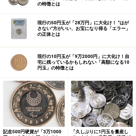
そのために、全人代に「常務委員会」が置かれ、ここで
の特徴とは
立法活動が行われます（ただし、憲法改正はできな
い）。法律の制定のほか、条約の承認など、幅広い立法
現行の50円玉が「28万円」に大化け！ “はが
活動が行われています。
さない”方がいい、お宝になり得る「エラー」
の正体とは
ある意味、中国の本当の意味での最高機関はこの常務委
員会であるといえるかもしれません。
現行の10円玉が「9万2000円」に大化け！自
宅に残っているかもしれない「高額になる10
円玉」の特徴とは
全人代代表の選出方法
一応の人民代表大会の関係を現わした図。地方への監視体
制を強め、地方での汚職などを減らすことが期待されてい
るが……。
記念500円硬貨が「3万1000
「久しぶりに1円玉を量産し
全人代は、国会に当たるといっても、その代表そのもの