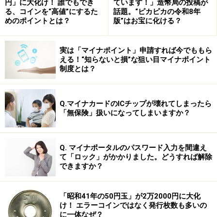
円」に大化け！ 誰でもでき
ています！」造幣局の投稿が
を中国国民が直接決めることはできません。
る、コインを“高値”にするた
話題。“ピカピカの令和8年
めのポイントとは？
版”はお宝に化ける？
中国の行政区分はおもに省（または直轄市）－県－郷
（または市など）からなっていますが、このクラス
実は「マイナポイント」申請すれば今でももら
える！“知らないと損”な狙い目マイナポイント
（級）ごとに人民代表大会が作られており、郷の代表と
制度とは？
して人民から選ばれた代表が集まって県級人民代表大会
の代表を決め、さらにこの県級人民代表大会が省級人民
代表大会の代表を決め、さらにこれが人民代表大会の代
Q.マイナカードのICチップが壊れてしまったら
「無保険」扱いになってしまいますか？
表を決めるようになっています。
こうした意味で、中国では国家規模の大きな国民選挙が
Q. マイナポータルのパスワード入力を間違え
行われることはありません。また、低い級の代表大会に
て「ロック」がかかりました。どうすれば解除
できますか？
は、指導政党である共産党が深く介入しているので、選
挙選が活発になることはありません。
「昭和41年の50円玉」が2万2000円に大化
け！ エラーコインではなく発行枚数も多いの
その他、全人代には香港・マカオの特別行政区の代表、
に一体なぜ？