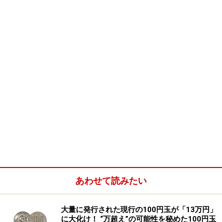
会」といいます。代表の任期は５年で、解散はありませ
ん。
全人代は、立法権を独占しているほか、国家主席の選
出、首相に当たる国務院総理の任命、最高人民法院・最
高人民検察院のメンバーの選出など、大きな権限を持っ
ています。
全人代が開かれないあいだ機能する「常務
委員会」
しかし、全人代は年に１回しか開かれません。全人代が
あわせて読みたい
開かれていないあいだ、立法などはどうするのでしょ
う。
大量に発行された現行の100円玉が「13万円」
に大化け！ “万超え”の可能性を秘めた100円玉